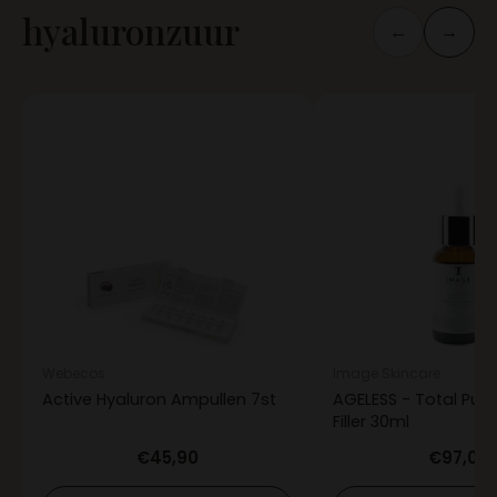
hyaluronzuur
←
→
Webecos
Image Skincare
Active Hyaluron Ampullen 7st
AGELESS - Total Pure
Filler 30ml
€45,90
€97,00