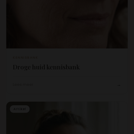
KENNISBANK
Droge huid kennisbank
→
Lees meer
Artikel