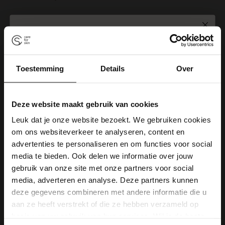
SPIN TO WIN
Is hyaluronzuur geschikt voor de vette
+
huid?
Toestemming
Details
Over
10% korting
Gratis zeep
Wanneer gebruik ik hyaluronzuur?
+
Gratis verzending
Deze website maakt gebruik van cookies
5% korting
Leuk dat je onze website bezoekt. We gebruiken cookies
Kan ik hyaluronzuur elke dag gebruiken?
+
om ons websiteverkeer te analyseren, content en
Gratis verzending
5% korting
advertenties te personaliseren en om functies voor social
media te bieden. Ook delen we informatie over jouw
10% korting
Gratis zeep
gebruik van onze site met onze partners voor social
Sluit ik hyaluronzuur af met een creme?
+
media, adverteren en analyse. Deze partners kunnen
deze gegevens combineren met andere informatie die u
aan ze heeft verstrekt of die ze hebben verzameld op
basis van uw gebruik van hun services. Wil je de beste