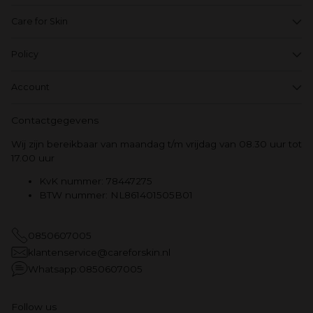
Care for Skin
Policy
Account
Contactgegevens
Wij zijn bereikbaar van maandag t/m vrijdag van 08.30 uur tot
17.00 uur
KvK nummer: 78447275
BTW nummer: NL861401505B01
0850607005
klantenservice@careforskin.nl
Whatsapp:0850607005
Follow us