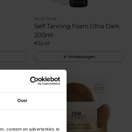
Bondi Sands
Self Tanning Foam Ultra Dark
200ml
€22,49
In Winkelwagen
Over
, content en advertenties te