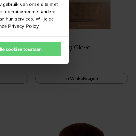
w gebruik van onze site met
ens combineren met andere
an hun services. Wil je de
nze Privacy Policy.
TanOrganic
t/Medium
Self Tanning Glove
lle cookies toestaan
€13,95
In Winkelwagen