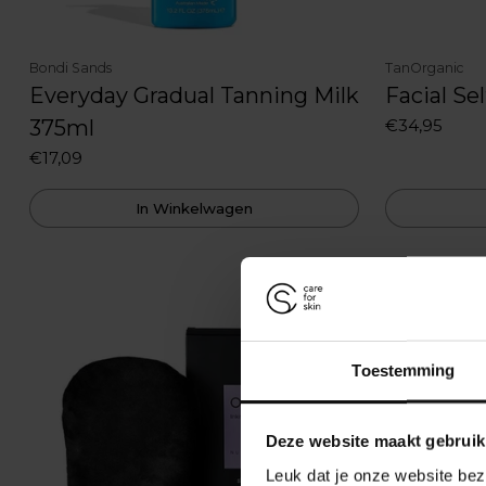
Bondi Sands
TanOrganic
Everyday Gradual Tanning Milk
Facial Se
375ml
€34,95
€17,09
In Winkelwagen
Toestemming
Deze website maakt gebruik
Leuk dat je onze website bez