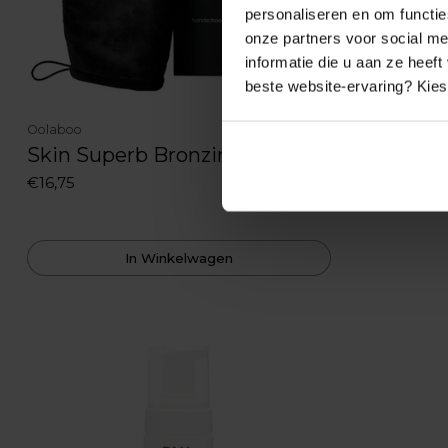
personaliseren en om functie
onze partners voor social m
informatie die u aan ze heef
beste website-ervaring? Kies 
Oolaboo
Bondi Sands
Skin Superb Bronzing Glove
Liquid Go
€16,75
€20,69
In Winkelwagen