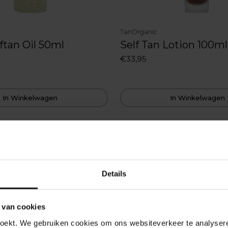
TanOrganic
lftan Oil 50ml
Self Tan Lotion 100ml
€33,95
In Winkelwagen
In Winkelwagen
Details
 van cookies
oekt. We gebruiken cookies om ons websiteverkeer te analyseren