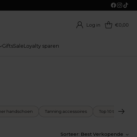
Log in
€0,00
Gifts
Sale
Loyalty sparen
iner handschoen
Tanning accessoires
Top 10 tanning
Sorteer: Best Verkopende