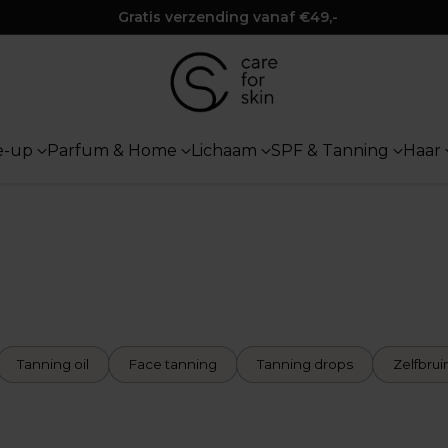
e-up
Parfum & Home
Lichaam
SPF & Tanning
Haar
Tanning oil
Face tanning
Tanning drops
Zelfbru