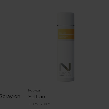
Nouvital
Spray-on
Selftan
100 ml
200 ml
Size