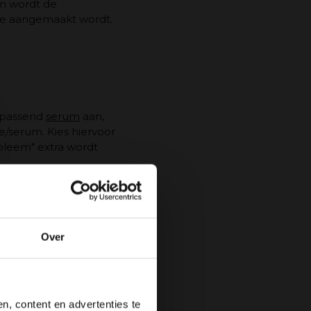
en wordt de
ine aangemaakt wordt.
n passend
serum
aan,
e/serum. Kies hiervoor
bleem" extra wordt
up al vacuüm. Je moet
binnen naar buiten over
itgevoerd. Op deze
Over
aci Bambino Cups
.
kraaienpootjes.
r vochtophopingen
, content en advertenties te