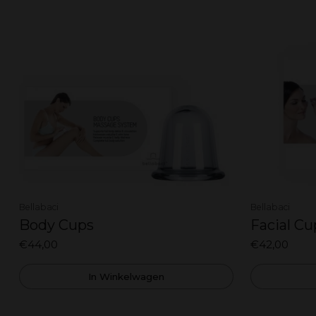
Bellabaci
Bellabaci
Body Cups
Facial Cu
€44,00
€42,00
In Winkelwagen