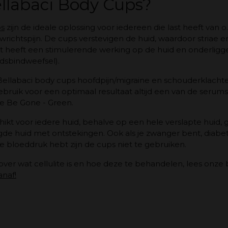
ellabaci Body Cups?
ps
zijn de ideale oplossing voor iedereen die last heeft van o.a
ichtspijn. De cups verstevigen de huid, waardoor striae en 
 heeft een stimulerende werking op de huid en onderligg
dsbindweefsel).
ellabaci body cups hoofdpijn/migraine en schouderklach
bruik voor een optimaal resultaat altijd een van de serums
te Be Gone - Green.
hikt voor iedere huid, behalve op een hele verslapte huid,
g
de huid met ontstekingen. Ook als je zwanger bent, diabe
bloeddruk hebt zijn de cups niet te gebruiken.
over wat cellulite is en hoe deze te behandelen, lees onze 
anaf!