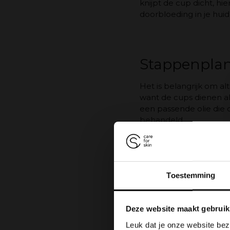
knijpt de cup dicht, h
doorbloeding in je hui
Stappenplan 
Het is belangrijk om al
want de cups dienen al
een passende olie die 
behandeld.
Plaats vervolgens de c
de cup blijven bewegen,
het gezicht, elke baan
manier masseer je je g
Toestemming
Je kunt voor het gezic
Deze cups zijn speciaa
Deze website maakt gebruik
Ben je een gevorderde
Leuk dat je onze website bez