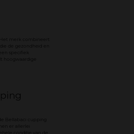
g. Het merk combineert
 die de gezondheid en
een specifiek
edt hoogwaardige
pping
 de Bellabaci cupping
n er allerlei
ehele conditie van de