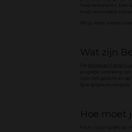
huid verbeteren. Een aa
huid, vermindert cellul
Wil je meer weten ove
Wat zijn Be
De
Bellabaci Facial Cu
jeugdige uitstraling zi
voor het gezicht en de 
fijne lijntjes en rimpe
Hoe moet j
Face cupping lijkt op d