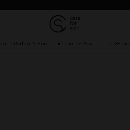
e-up
Parfum & Home
Lichaam
SPF & Tanning
Haar