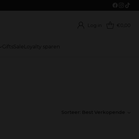
Log in
€0,00
Gifts
Sale
Loyalty sparen
Sorteer: Best Verkopende