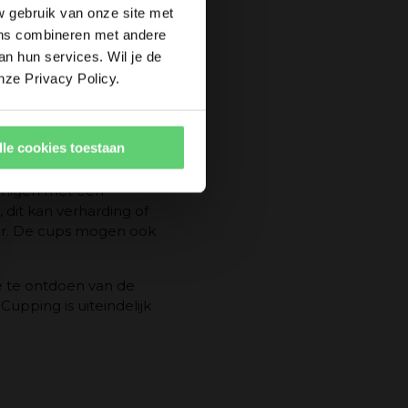
w gebruik van onze site met
ens combineren met andere
an hun services. Wil je de
nze Privacy Policy.
p een zonverbrande
lle cookies toestaan
einigen met een
dit kan verharding of
ser. De cups mogen ook
e te ontdoen van de
Cupping is uiteindelijk