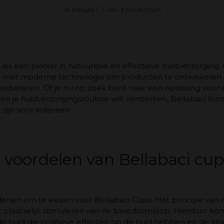
Je bekijkt 1-3 van 3 producten
 als een pionier in natuurlijke en effectieve huidverzorgin
en met moderne technologie om producten te ontwikkelen
 verbeteren. Of je nu op zoek bent naar een oplossing voor 
 je huidverzorgingsroutine wilt versterken, Bellabaci bi
zijn voor iedereen.
e voordelen van Bellabaci cu
redenen om te kiezen voor Bellabaci Cups. Het principe van
t plaatselijk stimuleren van de bloedsomloop. Hierdoor kome
e huid die positieve effecten op de huid hebben en de alg