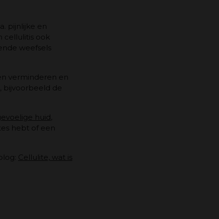
. pijnlijke en
cellulitis ook
ende weefsels
ten verminderen en
, bijvoorbeeld de
evoelige huid
,
tes hebt of een
blog:
Cellulite, wat is