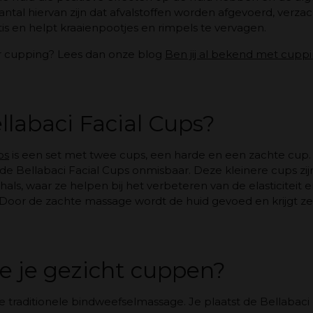
ntal hiervan zijn dat afvalstoffen worden afgevoerd, verzach
itis en helpt kraaienpootjes en rimpels te vervagen.
r cupping? Lees dan onze blog
Ben jij al bekend met cupp
llabaci Facial Cups?
ps
is een set met twee cups, een harde en een zachte cup.
jn de Bellabaci Facial Cups onmisbaar. Deze kleinere cups z
hals, waar ze helpen bij het verbeteren van de elasticiteit
ls. Door de zachte massage wordt de huid gevoed en krijgt ze
e je gezicht cuppen?
e traditionele bindweefselmassage. Je plaatst de Bellabaci 