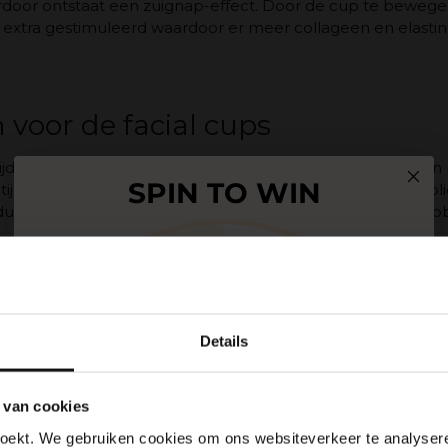
ierdoor ontstaat een zuignap-effect. Door de cup te beweg
d extra gestimuleerd waardoor er meer collageen en elast
voor de facial cups
tijd eerst de huid goed te reinigen. Vervolgens breng je ee
SPIN TO WIN
tijd gebruikt te worden met een gezichtsolie of lichaamsoli
dusdanige voeding biedt, waardoor het aan te pakken "pro
10% korting
Gratis zeep
up op de huid door deze in te knijpen, daarmee zuigt de c
 dus niet te lang op dezelfde plek laten. Werk altijd van 
 1 of 2 keer. De beweging moet niet te langzaam worden u
Gratis verzending
ezichtshuid en daarmee de plekken die je wilt stimuleren.
Details
5% korting
ht de Bellabaci Facial Cups gebruiken, maar ook de
Bellab
l voor het gezicht en geschikt voor beginnende rimpels en 
 van cookies
Gratis verzending
5% korting
 ''cupper''? Dan kun je deze techniek ook gebruiken voo
oekt. We gebruiken cookies om ons websiteverkeer te analyseren