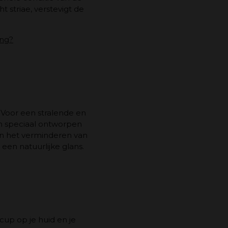
t striae, verstevigt de
ing?
 Voor een stralende en
ijn speciaal ontworpen
 en het verminderen van
 een natuurlijke glans.
cup op je huid en je