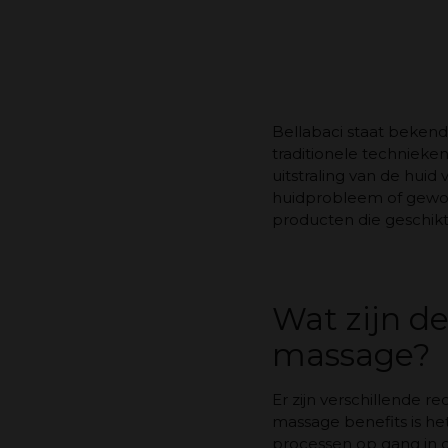
Bellabaci staat bekend
traditionele techniek
uitstraling van de huid
huidprobleem of gewoon
producten die geschikt 
Wat zijn d
massage?
Er zijn verschillende 
massage benefits is he
processen op gang in d