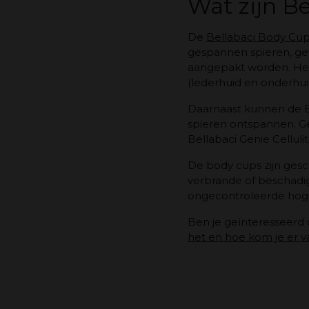
Wat zijn B
De
Bellabaci Body Cu
gespannen spieren, gewr
aangepakt worden. Het
(lederhuid en onderhui
Daarnaast kunnen de B
spieren ontspannen. Ge
Bellabaci Genie Celluli
De body cups zijn gesc
verbrande of beschadig
ongecontroleerde hoge 
Ben je geïnteresseerd 
het en hoe kom je er v