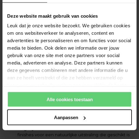
meer waar voor je geld. Je krijgt veel kleurkeuzes voor
een relatief lage prijs.
Deze website maakt gebruik van cookies
Creatieve vrijheid
: Door de verschillende tinten en
Leuk dat je onze website bezoekt. We gebruiken cookies
afwerkingen in een palet kun je eindeloos
experimenteren met verschillende ooglooks. Van
om ons websiteverkeer te analyseren, content en
subtiele overgangen tot gewaagde, gedurfde
advertenties te personaliseren en om functies voor social
statement looks, de mogelijkheden zijn praktisch
media te bieden. Ook delen we informatie over jouw
onbeperkt.
gebruik van onze site met onze partners voor social
media, adverteren en analyse. Deze partners kunnen
deze gegevens combineren met andere informatie die u
Waarvoor wordt oogschaduw palet
aan ze heeft verstrekt of die ze hebben verzameld op
basis van uw gebruik van hun services. Wil je de beste
gebruikt?
website-ervaring? Kies dan voor alle cookies. Meer
Oogschaduw paletten worden gebruikt om de ogen te
Alle cookies toestaan
informatie over cookies vind je in onze Privacy Policy.
accentueren en te transformeren door kleur en textuur toe
te voegen. Ze kunnen worden toegepast voor verschillende
Aanpassen
doeleinden, waaronder:
Dagelijkse looks
: Kies voor neutrale tinten en zachte
finishes voor een natuurlijke uitstraling die geschikt is