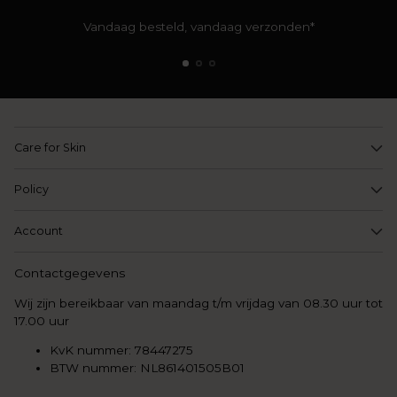
Vandaag besteld, vandaag verzonden*
Care for Skin
Policy
Account
Contactgegevens
Wij zijn bereikbaar van maandag t/m vrijdag van 08.30 uur tot
17.00 uur
KvK nummer: 78447275
BTW nummer: NL861401505B01