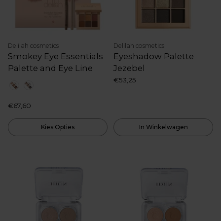
Delilah cosmetics
Delilah cosmetics
Smokey Eye Essentials
Eyeshadow Palette
Palette and Eye Line
Jezebel
€53,25
Kleur
€67,60
Kies Opties
In Winkelwagen