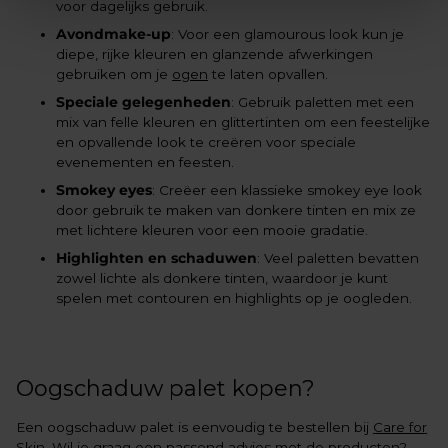
voor dagelijks gebruik.
Avondmake-up
: Voor een glamourous look kun je
diepe, rijke kleuren en glanzende afwerkingen
gebruiken om je
ogen
te laten opvallen.
Speciale gelegenheden
: Gebruik paletten met een
mix van felle kleuren en glittertinten om een feestelijke
en opvallende look te creëren voor speciale
evenementen en feesten.
Smokey eyes
: Creëer een klassieke smokey eye look
door gebruik te maken van donkere tinten en mix ze
met lichtere kleuren voor een mooie gradatie.
Highlighten en schaduwen
: Veel paletten bevatten
zowel lichte als donkere tinten, waardoor je kunt
spelen met contouren en highlights op je oogleden.
Oogschaduw palet kopen?
Een oogschaduw palet is eenvoudig te bestellen bij
Care for
Skin
. Wil je graag een passend advies met de producten?