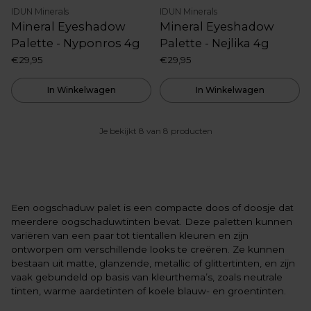
IDUN Minerals
IDUN Minerals
Mineral Eyeshadow
Mineral Eyeshadow
Palette - Nyponros 4g
Palette - Nejlika 4g
€29,95
€29,95
In Winkelwagen
In Winkelwagen
Je bekijkt 8 van 8 producten
Een oogschaduw palet is een compacte doos of doosje dat
meerdere oogschaduwtinten bevat. Deze paletten kunnen
variëren van een paar tot tientallen kleuren en zijn
ontworpen om verschillende looks te creëren. Ze kunnen
bestaan uit matte, glanzende, metallic of glittertinten, en zijn
vaak gebundeld op basis van kleurthema’s, zoals neutrale
tinten, warme aardetinten of koele blauw- en groentinten.