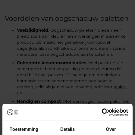
Voordelen van oogschaduw paletten
Veelzijdigheid
: Oogschaduw paletten bieden een
breed scala aan kleuren en afwerkingen in één enkel
product. Dit maakt het gemakkelijk om zowel
dagelijkse als avondmake-up looks te creëren zonder
meerdere losse oogschaduws aan te schaffen.
Coherente kleurencombinaties
: Veel paletten zijn
samengesteld met zorgvuldig gekozen kleuren die
goed bij elkaar passen. Dit helpt je om moeiteloos
harmonieuze en samenhangende ooglooks te
creëren, zelfs als je niet veel ervaring hebt met
make-
up
.
Handig en compact
: Met een oogschaduw palet heb
je alles wat je nodig hebt in één compact doosje. Dit is
ideaal voor op reis of als je een minimalistische make-
up routine hebt.
Kosteneffectief
: In plaats van meerdere losse
Toestemming
Details
Over
oogschaduws
aan te schaffen, biedt een palet vaak