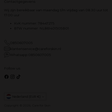
Contactgegevens
Wij zijn bereikbaar van maandag t/m vrijdag van 08.30 uur tot
17.00 uur
KvK nummer: 78447275
BTW nummer: NL861401505B01
0850607005
klantenservice@careforskin.nl
Whatsapp:0850607005
Follow us
Munteenheid
Nederland (EUR €)
Copyright © 2026,
Care for Skin