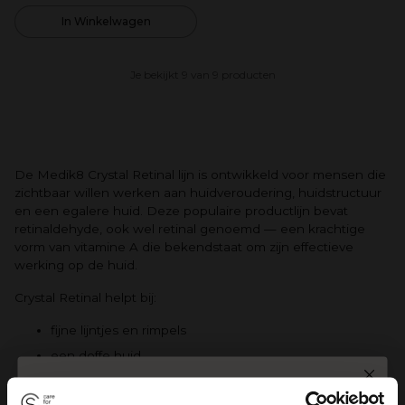
In Winkelwagen
Je bekijkt 9 van 9 producten
De Medik8 Crystal Retinal lijn is ontwikkeld voor mensen die
zichtbaar willen werken aan huidveroudering, huidstructuur
en een egalere huid. Deze populaire productlijn bevat
retinaldehyde, ook wel retinal genoemd — een krachtige
vorm van vitamine A die bekendstaat om zijn effectieve
werking op de huid.
Crystal Retinal helpt bij:
fijne lijntjes en rimpels
een doffe huid
onregelmatige huidtextuur
SPIN TO WIN