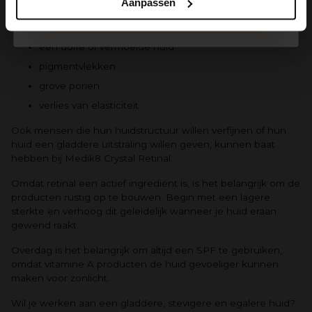
Aanpassen
Vooral geschikt bij:
SPIN
fijne lijntjes en rimpels
een doffe of vermoeide huid
pigmentvlekken
grove poriën
verlies van elasticiteit
Ook mensen die hun huidstructuur willen verfijnen of hun
huid een gladdere uitstraling willen geven, kunnen baat
hebben bij Medik8 Crystal Retinal.
Omdat retinal een actief ingrediënt is, is het belangrijk om de
producten rustig op te bouwen. Begin met een lagere
sterkte en verhoog dit geleidelijk wanneer je huid eraan
gewend raakt.
Overdag is het belangrijk om altijd een SPF te gebruiken,
omdat vitamine A producten de huid gevoeliger kunnen
maken voor zonlicht.
Wil je werken aan een gladdere, stevigere en egalere huid?