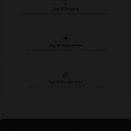
💧
Top 10 Serums
Geconcentreerde huidverzorging voor zichtbaar resultaat.
☀️
Top 10 Dagcrèmes
De beste dagcrèmes voor bescherming en hydratatie.
🌿
Top 10 Deodorants
De beste natuurlijke deodorants zonder aluminium.