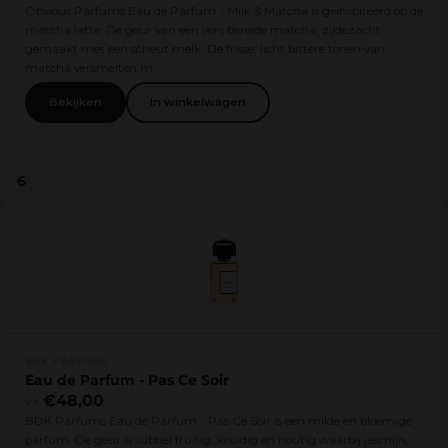
Obvious Parfums Eau de Parfum - Milk & Matcha is geïnspireerd op de
matcha latte. De geur van een vers bereide matcha, zijdezacht
gemaakt met een scheut melk. De frisse, licht bittere tonen van
matcha versmelten m...
Bekijken
In winkelwagen
6
BDK PARFUMS
Eau de Parfum - Pas Ce Soir
€48,00
v.a.
BDK Parfums Eau de Parfum - Pas Ce Soir is een milde en bloemige
parfum. De geur is subtiel fruitig, kruidig en houtig waarbij jasmijn,