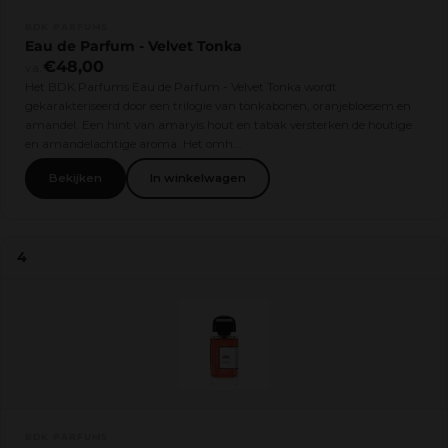
BDK PARFUMS
Eau de Parfum - Velvet Tonka
€48,00
v.a.
Het BDK Parfums Eau de Parfum - Velvet Tonka wordt
gekarakteriseerd door een trilogie van tonkabonen, oranjebloesem en
amandel. Een hint van amaryis hout en tabak versterken de houtige
en amandelachtige aroma. Het omh...
Bekijken
In winkelwagen
4
BDK PARFUMS