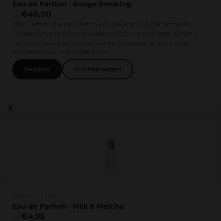
Eau de Parfum - Rouge Smoking
€48,00
v.a.
BDK Parfums Eau de Parfum - Rouge Smoking. Een amber en
fruitige parfum met het kruidige contrast van roze peper. De geur
van kersenpit valt samen met vanille, tonkaboon en witte musk.
Kenmerken Voor wie: Unisex vrouw...
Bekijken
In winkelwagen
5
OBVIOUS PARFUMS
Eau de Parfum - Milk & Matcha
€4,95
v.a.