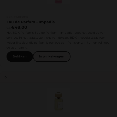
BDK PARFUMS
Eau de Parfum - Impadia
€48,00
v.a.
Het BDK Parfums Eau de Parfum - Impadia roept het beeld op van
een roos in het laatste zonlicht van de dag. BDK Impadia staat voor
keizerlijke dag, dit parfum is een ode aan Parijs en zijn tuinen vol met
de geur van r...
Bekijken
In winkelwagen
3