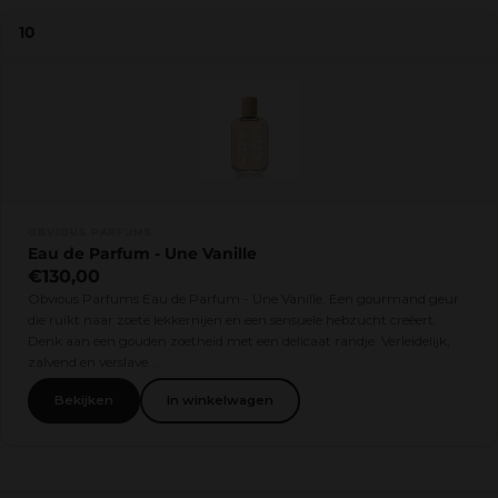
10
OBVIOUS PARFUMS
Eau de Parfum - Une Vanille
€130,00
Obvious Parfums Eau de Parfum - Une Vanille. Een gourmand geur
die ruikt naar zoete lekkernijen en een sensuele hebzucht creëert.
Denk aan een gouden zoetheid met een delicaat randje. Verleidelijk,
zalvend en verslave...
Bekijken
In winkelwagen