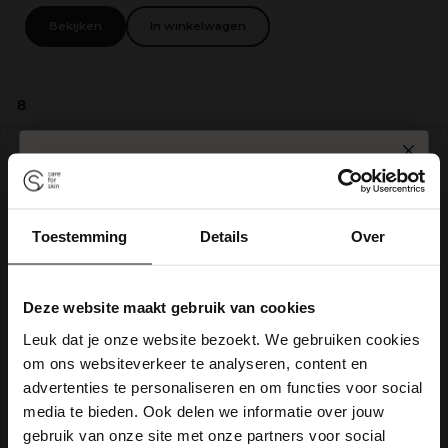
Bekijken
In winkelwagen
8
SPIN TO WIN
Toestemming
Details
Over
10% korting
Gratis zeep
BDK PARFUMS
Gratis verzending
Eau de Parfum - Crème De Cuir
Deze website maakt gebruik van cookies
5% korting
€48,00
v.a.
Leuk dat je onze website bezoekt. We gebruiken cookies
De BDK Parfums Eau de Parfum - Crème De Cuir heeft een geur van
om ons websiteverkeer te analyseren, content en
citrus, vanille en muskusachtig leer. Het parfum voelt alsof witte suède
Gratis verzending
5% korting
teder over de huid strijkt en wordt opgefrist door noten van mandarijn,
advertenties te personaliseren en om functies voor social
ananas e...
media te bieden. Ook delen we informatie over jouw
gebruik van onze site met onze partners voor social
Bekijken
In winkelwagen