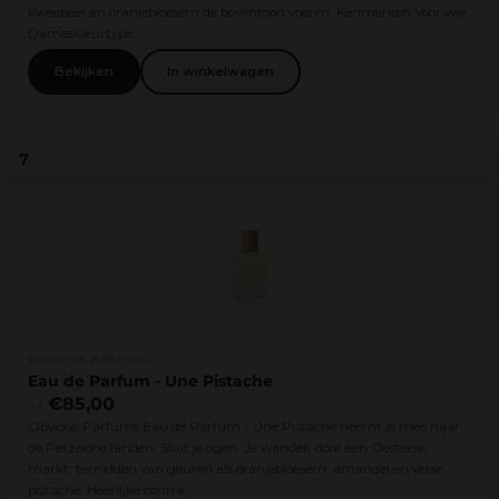
kweepeer en oranjebloesem de boventoon voeren. Kenmerken Voor wie:
DamesGeurtype:...
Bekijken
In winkelwagen
7
OBVIOUS PARFUMS
Eau de Parfum - Une Pistache
€85,00
v.a.
Obvious Parfums Eau de Parfum - Une Pistache neemt je mee naar
de Perzische landen. Sluit je ogen. Je wandelt door een Oosterse
markt, temidden van geuren als oranjebloesem, amandel en verse
pistache. Heerlijke contra...