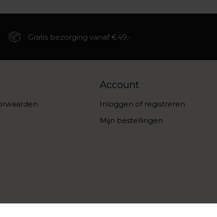
Gratis bezorging vanaf €49,-
Account
orwaarden
Inloggen of registreren
Mijn bestellingen