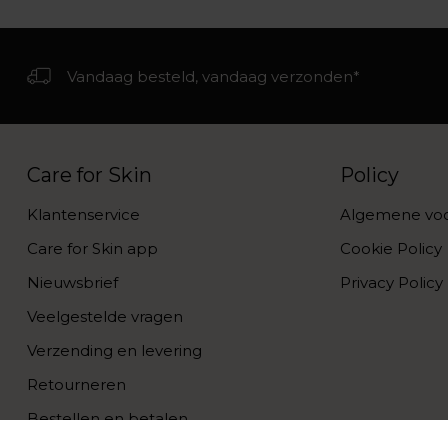
Vandaag besteld, vandaag verzonden*
Care for Skin
Policy
Klantenservice
Algemene vo
Care for Skin app
Cookie Policy
Nieuwsbrief
Privacy Policy
Veelgestelde vragen
Verzending en levering
Retourneren
Bestellen en betalen