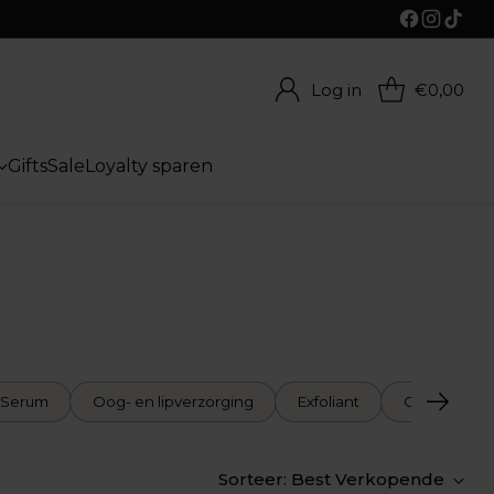
Log in
€0,00
Gifts
Sale
Loyalty sparen
Serum
Oog- en lipverzorging
Exfoliant
Gezichtsma
Sorteer: Best Verkopende