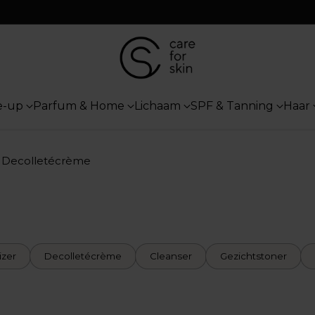
e-up
Parfum & Home
Lichaam
SPF & Tanning
Haar
n Decolletécrème
izer
Decolletécrème
Cleanser
Gezichtstoner