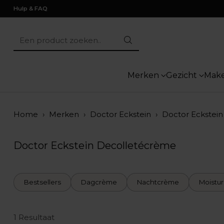
Hulp & FAQ
Een product zoeken..
Merken
Gezicht
Mak
Home
›
Merken
›
Doctor Eckstein
›
Doctor Eckstei
Doctor Eckstein Decolletécrème
Bestsellers
Dagcrème
Nachtcrème
Moistur
1 Resultaat