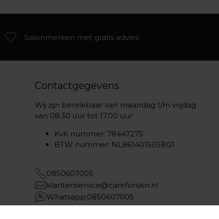
Salonmerken met gratis advies
Contactgegevens
Wij zijn bereikbaar van maandag t/m vrijdag
van 08.30 uur tot 17.00 uur
KvK nummer: 78447275
BTW nummer: NL861401505B01
0850607005
klantenservice@careforskin.nl
Whatsapp:0850607005