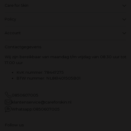
Care for Skin
Policy
Account
Contactgegevens
Wij zijn bereikbaar van maandag t/m vrijdag van 08.30 uur tot
17.00 uur
KvK nummer: 78447275
BTW nummer: NL861401505B01
0850607005
klantenservice@careforskin.nl
Whatsapp:0850607005
Follow us