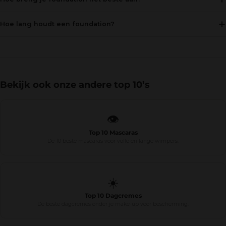
Hoe lang houdt een foundation?
Bekijk ook onze andere top 10’s
👁️
Top 10 Mascaras
De 10 beste mascaras voor volle en lange wimpers.
☀️
Top 10 Dagcremes
De beste dagcremes onder je make-up voor bescherming.