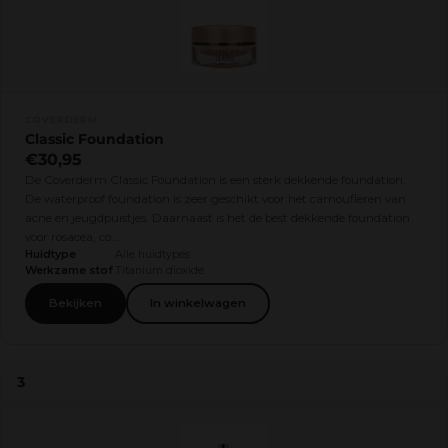
COVERDERM
Classic Foundation
€30,95
De Coverderm Classic Foundation is een sterk dekkende foundation.
De waterproof foundation is zeer geschikt voor het camoufleren van
acne en jeugdpuistjes. Daarnaast is het de best dekkende foundation
voor rosacea, co...
Huidtype
Alle huidtypes
Werkzame stof
Titanium dioxide
Bekijken
In winkelwagen
3