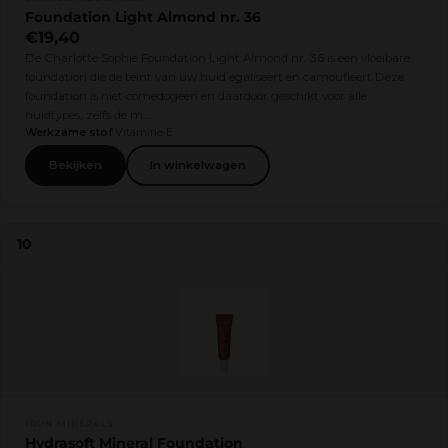
Foundation Light Almond nr. 36
€19,40
De Charlotte Sophie Foundation Light Almond nr. 36 is een vloeibare
foundation die de teint van uw huid egaliseert en camoufleert.Deze
foundation is niet comedogeen en daardoor geschikt voor alle
huidtypes, zelfs de m...
Werkzame stof
Vitamine E
Bekijken
In winkelwagen
10
IDUN MINERALS
Hydrasoft Mineral Foundation