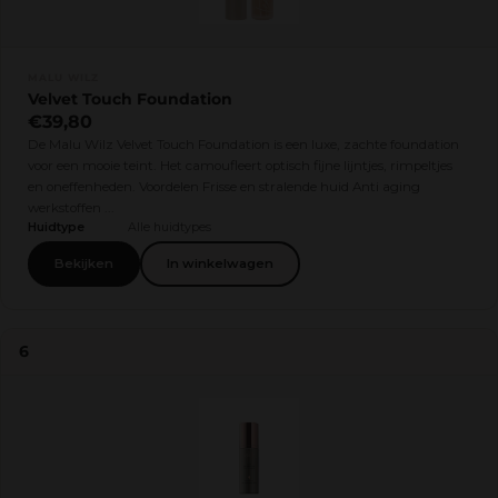
MALU WILZ
Velvet Touch Foundation
€39,80
De Malu Wilz Velvet Touch Foundation is een luxe, zachte foundation
voor een mooie teint. Het camoufleert optisch fijne lijntjes, rimpeltjes
en oneffenheden. Voordelen Frisse en stralende huid Anti aging
werkstoffen ...
Huidtype
Alle huidtypes
Bekijken
In winkelwagen
6