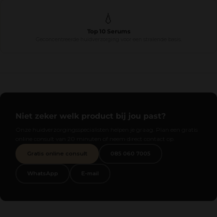
💧
Top 10 Serums
Geconcentreerde huidverzorging voor een stralende basis.
Niet zeker welk product bij jou past?
Onze huidverzorgingsspecialisten helpen je graag. Plan een gratis
online consult van 20 minuten of neem direct contact op.
Gratis online consult
085 060 7005
WhatsApp
E-mail