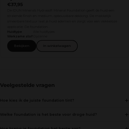
€37,95
De IDUN Minerals Hydrasoft Mineral Foundation geeft de huid een
stralende finish en medium, opbouwbare dekking. De makkelijk
smeerbare textuur laat je huid ademen en zorgt voor een vlekkeloze
applicatie. De foundation...
Huidtype
Alle huidtypes
Werkzame stof
Glycerine
Bekijken
In winkelwagen
Veelgestelde vragen
Hoe kies ik de juiste foundation tint?
Welke foundation is het beste voor droge huid?
Hoe breng je foundation het beste aan?