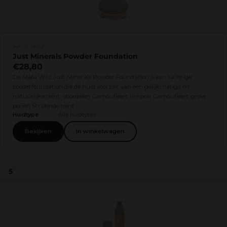
MALU WILZ
Just Minerals Powder Foundation
€28,80
De Malu Wilz Just Minerals Powder Foundation is een luchtige
poederfoundation die de huid voorziet van een gelijkmatige en
natuurlijke teint. Voordelen Camoufleert rimpels Camoufleert grove
poriën Stralende teint
Huidtype
Alle huidtypes
Bekijken
In winkelwagen
5