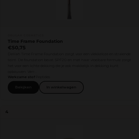
DELILAH COSMETICS
Time Frame Foundation
€50,75
Delilah Time Frame Foundation zorgt voor een vlekkeloze en stralende
teint. De foundation bevat SPF20 en met haar vloeibare formule zorgt
het voor een lichte dekking die je ook makkelijk in dekking kunt
opbouwen. Verr...
Werkzame stof
Peptides
Bekijken
In winkelwagen
4