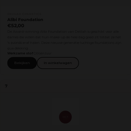
DELILAH COSMETICS
Alibi Foundation
€52,00
De Award-winning Alibi Foundation van Delilah is geschikt voor alle
dames die willen dat hun make-up de hele dag goed zit totdat ze het
's avonds eraf halen. Deze nieuwe generatie luchtige foundations zijn
qua dekking...
Werkzame stof
Citroenzuur
Bekijken
In winkelwagen
7