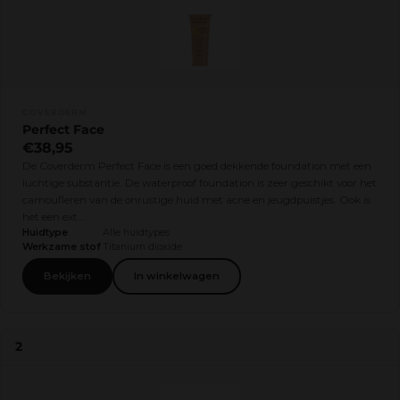
COVERDERM
Perfect Face
€38,95
De Coverderm Perfect Face is een goed dekkende foundation met een
luchtige substantie. De waterproof foundation is zeer geschikt voor het
camoufleren van de onrustige huid met acne en jeugdpuistjes. Ook is
het een ext...
Huidtype
Alle huidtypes
Werkzame stof
Titanium dioxide
Bekijken
In winkelwagen
2