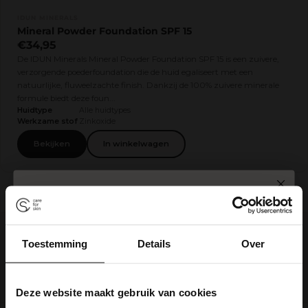
IDUN MINERALS
Mineral Powder Foundation SPF 15
€34,95
De IDUN Minerals Mineral Powder Foundation SPF 15 is een zuivere,
verzorgende poederfoundation die de huid egaliseert met een
natuurlijke, fluweelzachte finish. Dankzij de 100% zuivere minerale
formule biedt deze foun...
Huidtype
Alle huidtypes
Werkzame stof
Zinkoxide
Bekijken
In winkelwagen
SPIN TO WIN
8
Toestemming
Details
Over
10% korting
Gratis zeep
Gratis verzending
Deze website maakt gebruik van cookies
5% korting