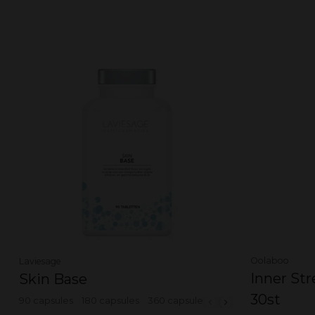
Oolaboo
Laviesage
Inner St
Skin Base
30st
90 capsules
180 capsules
360 capsules
Size