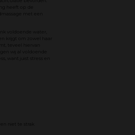
dcirculatie bevordert
ing heeft op de
uidmassage met een
nk voldoende water,
n krijgt om zowel haar
mt, teveel hiervan
jgen wij al voldoende
, want juist stress en
en niet te strak