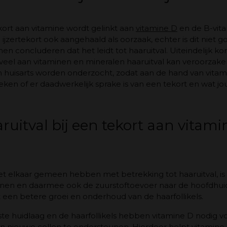
kort aan vitamine wordt gelinkt aan
vitamine D
en de B-vita
ijzertekort ook aangehaald als oorzaak, echter is dit niet
n concluderen dat het leidt tot haaruitval. Uiteindelijk k
eveel aan vitaminen en mineralen haaruitval kan veroorzake
n huisarts worden onderzocht, zodat aan de hand van vita
en of er daadwerkelijk sprake is van een tekort en wat jo
itval bij een tekort aan vitami
 elkaar gemeen hebben met betrekking tot haaruitval, is 
nen en daarmee ook de zuurstoftoevoer naar de hoofdhui
ot een betere groei en onderhoud van de haarfollikels.
e huidlaag en de haarfollikels hebben vitamine D nodig vo
an nieuwe cellen te ondersteunen. Hierdoor helpt vitamin