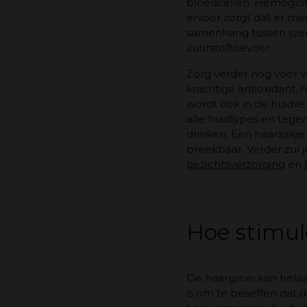
bloedcellen. Hemoglobi
ervoor zorgt dat er mee
samenhang tussen ijzert
zuurstoftoevoer.
Zorg verder nog voor v
krachtige antioxidant
wordt ook in de huidve
alle huidtypes en tege
drinken. Een haarzakje
breekbaar. Verder zul 
gezichtsverzorging
en
Hoe stimul
De haargroei kan helaa
is om te beseffen dat 