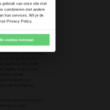
n de aanmaak van rode
w gebruik van onze site met
dcellen helpt vitamine
ens combineren met andere
an hun services. Wil je de
nze Privacy Policy.
lle cookies toestaan
ex bevat een geheel aan
s om te gebruiken in
t vitamine B5 en B6
e nagels. Wat je met
cellen wordt
gestimuleerd. Een
gezonde hoofdhuid
tlokkende factor is voor
teïne) in rode