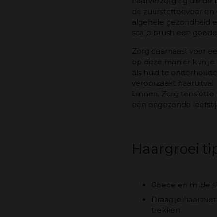
haarverzorging die de 
de zuurstoftoevoer en 
algehele gezondheid e
scalp brush een goede
Zorg daarnaast voor e
op deze manier kun je
als huid te onderhouden
veroorzaakt haaruitval.
binnen. Zorg tenslotte 
een ongezonde leefstij
Haargroei ti
Goede en milde
s
Draag je haar niet
trekken.