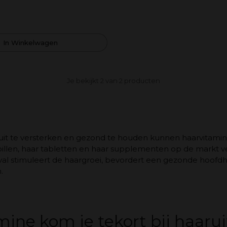
In Winkelwagen
Je bekijkt 2 van 2 producten
it te versterken en gezond te houden kunnen haarvitamines
pillen, haar tabletten en haar supplementen op de markt ver
tval stimuleert de haargroei, bevordert een gezonde hoof
.
ine kom je tekort bij haarui