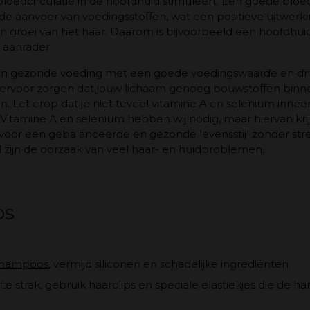
bloedcirculatie in de hoofdhuid stimuleert. Een goede bloe
de aanvoer van voedingsstoffen, wat een positieve uitwerk
n groei van het haar. Daarom is bijvoorbeeld een hoofdh
 aanrader.
en gezonde voeding met een goede voedingswaarde en dri
 ervoor zorgen dat jouw lichaam genoeg bouwstoffen binne
. Let erop dat je niet teveel vitamine A en selenium innee
 Vitamine A en selenium hebben wij nodig, maar hiervan kri
voor een gebalanceerde en gezonde levensstijl zonder stress
l zijn de oorzaak van veel haar- en huidproblemen.
ps
hampoos
, vermijd siliconen en schadelijke ingrediënten.
 te strak, gebruik haarclips en speciale elastiekjes die de har