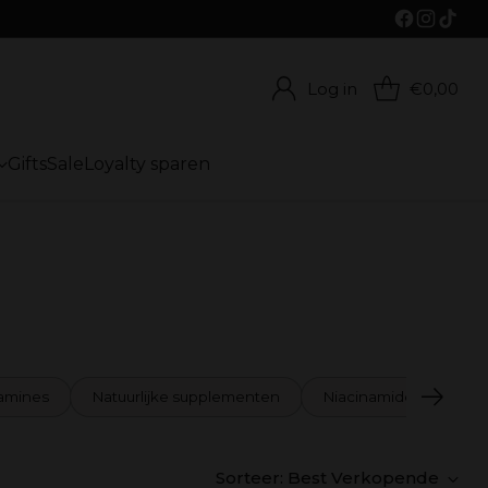
Log in
€0,00
Gifts
Sale
Loyalty sparen
tamines
Natuurlijke supplementen
Niacinamide supplem
Sorteer: Best Verkopende