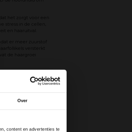
dat het zorgt voor een
 stress in de cellen,
eit en haaruitval.
dat er meer zuurstof
arfollikels versterkt
wat de haargroei
 aan de follikel groei.
ld. De aanbevolen
eerder genetisch zijn
n andere problemen met
Over
e bloedcellen gezond.
rt kan je haar pigment
, content en advertenties te