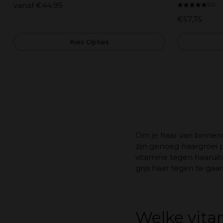
vanaf €44,95
5.0
€57,75
Kies Opties
Om je haar van binnenu
zijn genoeg haargroei 
vitamine tegen haarui
grijs haar tegen te gaan
Welke vitam