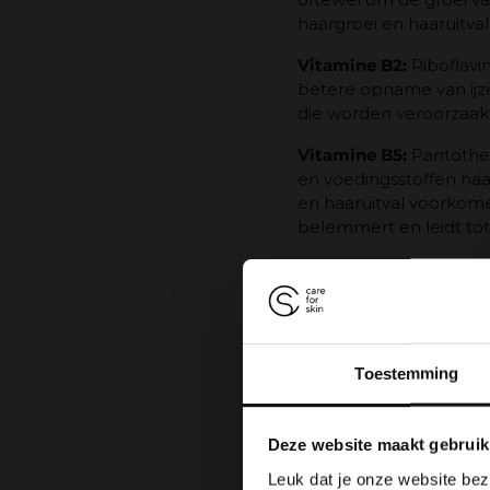
haargroei en haaruitval
Vitamine B2:
Riboflavin
betere opname van ijzer
die worden veroorzaakt d
Vitamine B5:
Pantothee
en voedingsstoffen naar
en haaruitval voorkome
belemmert en leidt tot 
Vitamine B8:
Biotine. S
Het blijft niet lang i
inname is 30 mcg per da
of door ondervoeding 
huid en nagels.
Toestemming
Vitamine B9:
Foliumzuu
Hierdoor helpt het me
Deze website maakt gebruik
verliezen en grijzer w
Leuk dat je onze website bez