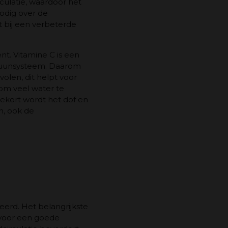
culatie, waardoor het
nodig over de
t bij een verbeterde
nt. Vitamine C is een
mmuunsysteem. Daarom
olen, dit helpt voor
 om veel water te
tekort wordt het dof en
n, ook de
erd. Het belangrijkste
 voor een goede