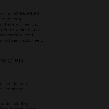
minen: B2, B5, B8, B9
 goed genoeg
omt het erop neer dat
n. Een vitaminetekort
minewaarden in het
uw lichaam nodig heeft.
ne B en
dat ze de rode
d. Een goede
or de celdeling,
e D de hoofdhuid om