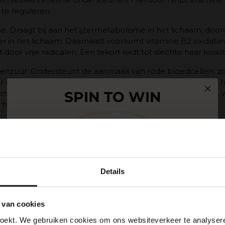
 te reguleren.
e. Draagt bij aan het ijzermetabolisme in het lichaam, door
 in het lichaam. Daarnaast voorkomt vitamine B2 oxidatieve
oor vrije radicalen. Een tekort leidt tot slechte haar kwalit
nzuur. Ondersteunt de aanmaak van rode bloedcellen, zo
 de hoofdhuid en haarfollikels gaan. Hierdoor worden de ha
n. Een tekort leidt tot een verslechterde haargroeicyclus, 
SPIN TO WIN
haaruitval.
timuleert de keratine productie in de haren en kan bijdragen
10% korting
n het lichaam opgeslagen en moet uit voeding worden gehaa
Gratis zeep
g. Een tekort van vitamine B8 komt niet snel voor, dat zal 
komen. Echter een tekort kan wel leiden tot haaruitval e
Gratis verzending
Details
5% korting
r. Speelt een grote rol in gezonde celgroei en houdt rod
t de opbouw en onderhoud van nieuw weefsel. Bij een teko
 van cookies
Gratis verzending
orden. De bevolen inname is maximaal 400 mcg per dag.
5% korting
oekt. We gebruiken cookies om ons websiteverkeer te analyseren