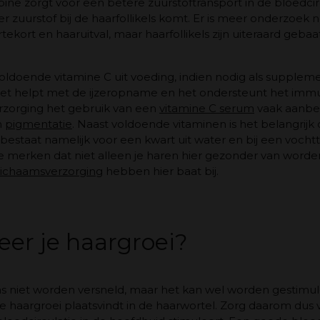
ne zorgt voor een betere zuurstoftransport in de bloedcir
r zuurstof bij de haarfollikels komt. Er is meer onderzoek 
ekort en haaruitval, maar haarfollikels zijn uiteraard gebaa
oldoende vitamine C uit voeding, indien nodig als suppleme
, het helpt met de ijzeropname en het ondersteunt het i
rzorging het gebruik van een
vitamine C serum
vaak aanbev
n
pigmentatie
. Naast voldoende vitaminen is het belangrijk
 bestaat namelijk voor een kwart uit water en bij een vocht
je merken dat niet alleen je haren hier gezonder van worde
lichaamsverzorging
hebben hier baat bij.
eer je haargroei?
s niet worden versneld, maar het kan wel worden gestimule
de haargroei plaatsvindt in de haarwortel. Zorg daarom dus