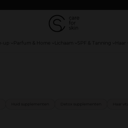
e-up
Parfum & Home
Lichaam
SPF & Tanning
Haar
Huid supplementen
Detox supplementen
Haar vi