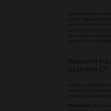
Haaruitval door een te
en B12. Vaak wordt een 
onderzocht om te kunne
zowel een tekort als t
kan het beste door ee
bloed kan worden gekek
Waarom haaru
vitamine D?
Wat deze vitaminen met
bloedcellen ondersteu
bloedcirculatie leidt t
Vitamine D:
De bovenst
oftewel om de groei v