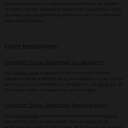
speciaal ontworpen om de huid te verhelderen en gladder
te maken, zonder agressieve schurende ingrediënten. Zelfs
de meest gevoelige huid kan profiteren van onze effectieve,
maar milde formules.
Onze bestsellers
Comfort Zone Essential Scrub 60ml
De
Comfort Zone
Essential Scrub is een mechanische
exfoliant met silica deeltjes en jojoba bolletjes, om de huid te
vernieuwen, onzuiverheden te verwijderen. De
scrub
laat de
huid weer stralen en maakt haar zacht en glad.
Comfort Zone Essential Peeling 60ml
De
Comfort Zone
Essential Peeling is een peeling-
masker
die de huid zacht en glad maakt. Het verwijdert dode
huidcellen en overtollig talg, maakt de huid weer zacht, glad