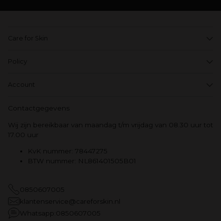
Care for Skin
Policy
Account
Contactgegevens
Wij zijn bereikbaar van maandag t/m vrijdag van 08.30 uur tot
17.00 uur
KvK nummer: 78447275
BTW nummer: NL861401505B01
0850607005
klantenservice@careforskin.nl
Whatsapp:0850607005