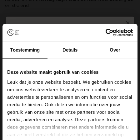
en stralend.
SPIN TO WIN
Onze blogs
Exfoliant, peeling of scrub, wat is het verschil?
Toestemming
Details
Over
10% korting
Gratis zeep
Scrubben. Hoe, wat en wanneer?
Gratis verzending
Deze website maakt gebruik van cookies
5% korting
Leuk dat je onze website bezoekt. We gebruiken cookies
Comfort Zone exfoliant & scrub
om ons websiteverkeer te analyseren, content en
kopen?
Gratis verzending
5% korting
advertenties te personaliseren en om functies voor social
media te bieden. Ook delen we informatie over jouw
Wil jij je huid gedurende de dag op een goede manier
10% korting
Gratis zeep
beschermen? Dat kan met een Comfort Zone exfoliant &
gebruik van onze site met onze partners voor social
scrub. Kan je wel wat hulp gebruiken bij het maken van de
media, adverteren en analyse. Deze partners kunnen
juiste keuze? Ons serviceteam staat op werkdagen voor jou
deze gegevens combineren met andere informatie die u
klaar. Je kan ze bereiken via de mail:
aan ze heeft verstrekt of die ze hebben verzameld op
klantenservice@careforskin.nl of telefonisch via 085 060