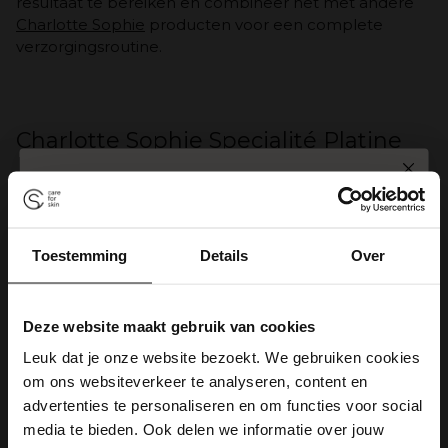
resultaat te bereiken en combineer het met andere
Charlotte Sophie
producten voor een complete
verzorgingsroutine.
Charlotte Sophie Specialité Platine
Dorée
SPIN TO WIN
De
Charlotte Sophie Specialité Platine Dorée
is een
premium huidverzorgingsproduct dat pure luxe
uitstraalt. Dit exclusieve product bevat een unieke mix
Toestemming
Details
Over
10% korting
Gratis zeep
van actieve ingrediënten, waaronder edele metalen
zoals platina en goud, die bekend staan om hun
regenererende en verjongende eigenschappen.
Gratis verzending
Deze website maakt gebruik van cookies
5% korting
Belangrijkste eigenschappen:
Leuk dat je onze website bezoekt. We gebruiken cookies
om ons websiteverkeer te analyseren, content en
Versteviging en elasticiteit:
De formule stimuleert de
Gratis verzending
5% korting
advertenties te personaliseren en om functies voor social
collageenproductie, wat zorgt voor een strakkere en
media te bieden. Ook delen we informatie over jouw
veerkrachtigere huid.