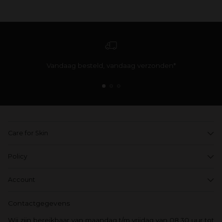
Vandaag besteld, vandaag verzonden*
Care for Skin
Policy
Account
Contactgegevens
Wij zijn bereikbaar van maandag t/m vrijdag van 08.30 uur tot