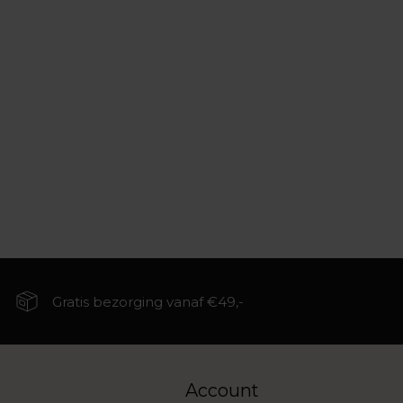
Gratis bezorging vanaf €49,-
Account