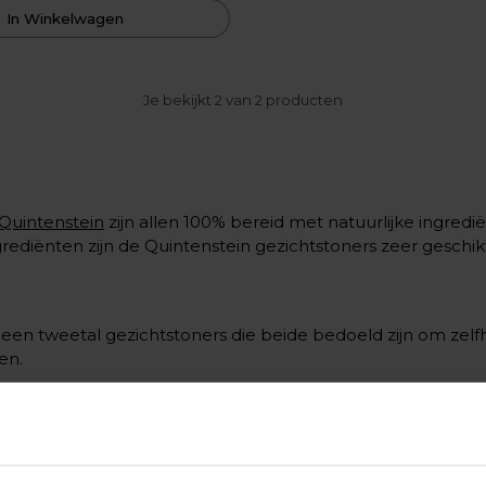
In Winkelwagen
Je bekijkt 2 van 2 producten
Quintenstein
zijn allen 100% bereid met natuurlijke ingredi
ngrediënten zijn de Quintenstein gezichtstoners zeer geschik
een tweetal gezichtstoners die beide bedoeld zijn om zel
en.
le tere huidtypes.
: vochtarme en droge huid.