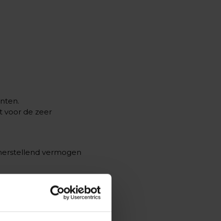
ënten.
t voor de zeer
fherstellend vermogen