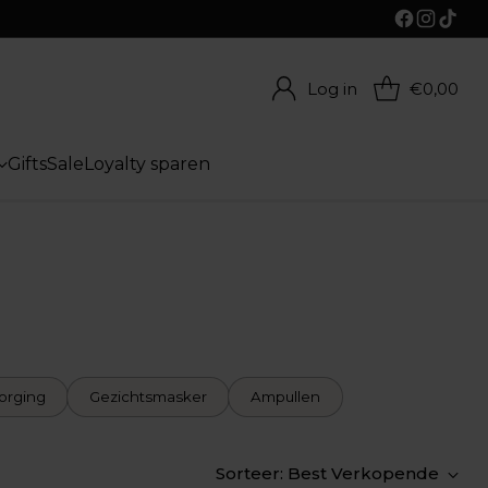
Log in
€0,00
Gifts
Sale
Loyalty sparen
orging
Gezichtsmasker
Ampullen
Sorteer: Best Verkopende