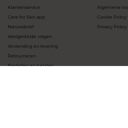
Klantenservice
Algemene vo
Care for Skin app
Cookie Policy
Nieuwsbrief
Privacy Policy
Veelgestelde vragen
Verzending en levering
Retourneren
Bestellen en betalen
Skincare advies
Blogs
Spaar voor punten
Search
Over ons