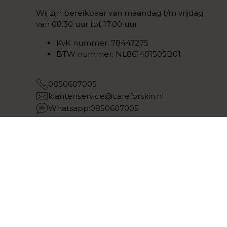
Wij zijn bereikbaar van maandag t/m vrijdag
van 08.30 uur tot 17.00 uur
KvK nummer: 78447275
BTW nummer: NL861401505B01
0850607005
klantenservice@careforskin.nl
Whatsapp:0850607005
Follow us