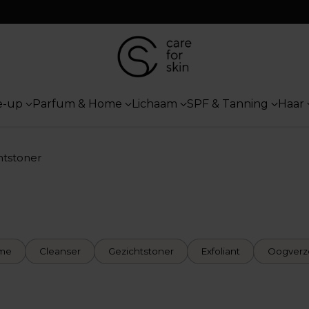
e-up
Parfum & Home
Lichaam
SPF & Tanning
Haar
htstoner
me
Cleanser
Gezichtstoner
Exfoliant
Oogverz