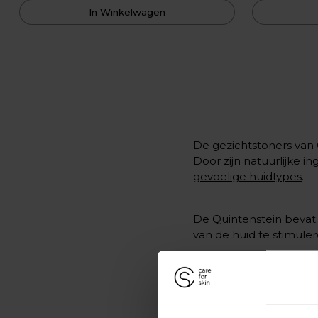
In Winkelwagen
De
gezichtstoners
van
Door zijn natuurlijke i
gevoelige huidtypes
.
De Quintenstein bevat 
van de huid te stimuler
Aqua Rosa Special
: al
Lotion fragilis Special