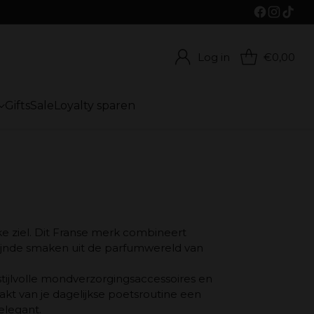
Log in
€0,00
Gifts
Sale
Loyalty sparen
e ziel. Dit Franse merk combineert
fijnde smaken uit de parfumwereld van
tijlvolle mondverzorgingsaccessoires en
kt van je dagelijkse poetsroutine een
 elegant.