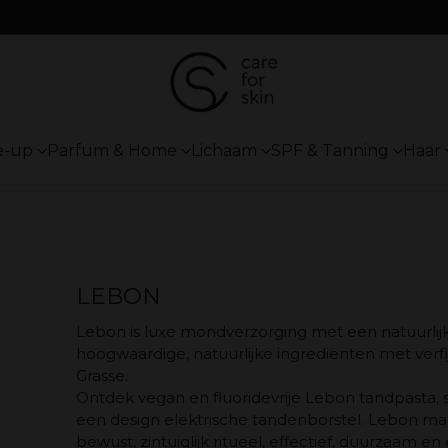
e-up
Parfum & Home
Lichaam
SPF & Tanning
Haar
LEBON
Lebon is luxe mondverzorging met een natuurlijk
hoogwaardige, natuurlijke ingrediënten met ver
Grasse.
Ontdek vegan en fluoridevrije Lebon tandpasta, s
een design elektrische tandenborstel. Lebon maa
bewust, zintuiglijk ritueel, effectief, duurzaam en