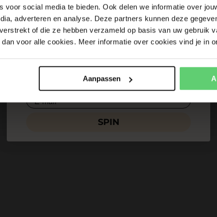
10% korting
Gratis zeep
s voor social media te bieden. Ook delen we informatie over jou
edia, adverteren en analyse. Deze partners kunnen deze gegev
t verstrekt of die ze hebben verzameld op basis van uw gebruik v
dan voor alle cookies. Meer informatie over cookies vind je in o
Vul je e-mailadres in, draai en win! Je prijs is direct te
Aanpassen
A
verzilveren.
Email
SPIN