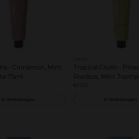
LEBON
ina - Cinnamon, Mint
Tropical Crush - Pine
te 75ml
Rooibos, Mint Toothp
75ml
€17,00
In Winkelwagen
In Winkelwagen