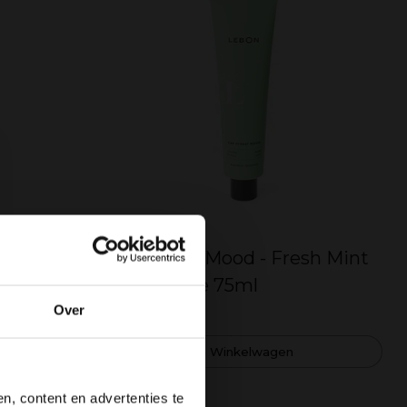
LEBON
Cap Ferrat Mood - Fresh Mint
 -
Toothpaste 75ml
hpaste
€17,00
Over
In Winkelwagen
, content en advertenties te