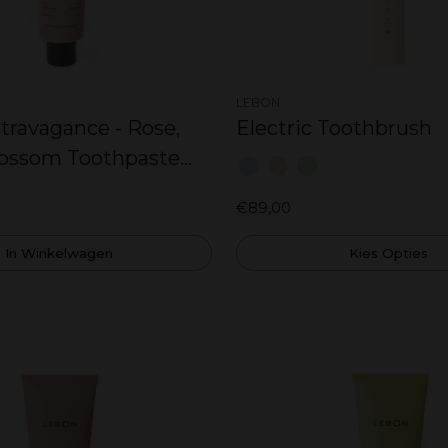
LEBON
travagance - Rose,
Electric Toothbrush
ossom Toothpaste
Selecteer je kleur:
€89,00
In Winkelwagen
Kies Opties