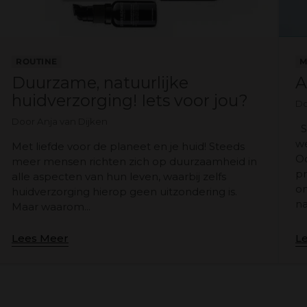
ROUTINE
M
Duurzame, natuurlijke
A
huidverzorging! Iets voor jou?
Do
Door Anja van Dijken
Sa
w
Met liefde voor de planeet en je huid! Steeds
Oo
meer mensen richten zich op duurzaamheid in
pr
alle aspecten van hun leven, waarbij zelfs
on
huidverzorging hierop geen uitzondering is.
na
Maar waarom...
Lees Meer
L