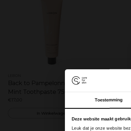
LEBON
LEBON
Back to Pampelonne - Mango,
Fearless
Mint Toothpaste 75ml
Currant,
€17,00
€17,00
Toestemming
In Winkelwagen
Deze website maakt gebruik
Leuk dat je onze website bez