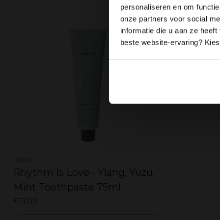
personaliseren en om functie
onze partners voor social m
informatie die u aan ze heef
beste website-ervaring? Kies 
LEBON
Rhythm Is Love - Ylang, Yuzu,
Mint Toothpaste 75ml
€17,00