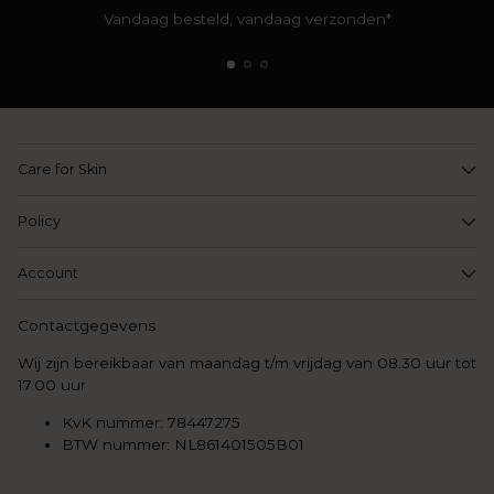
Vandaag besteld, vandaag verzonden*
Care for Skin
Policy
Account
Contactgegevens
Wij zijn bereikbaar van maandag t/m vrijdag van 08.30 uur tot
17.00 uur
KvK nummer: 78447275
BTW nummer: NL861401505B01