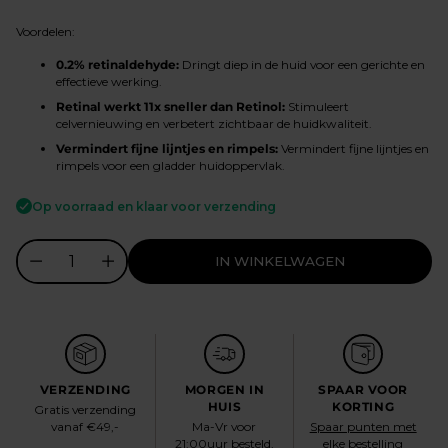
prijs
Voordelen:
0.2% retinaldehyde:
Dringt diep in de huid voor een gerichte en
effectieve werking.
Retinal werkt 11x sneller dan Retinol:
Stimuleert
celvernieuwing en verbetert zichtbaar de huidkwaliteit.
Vermindert fijne lijntjes en rimpels:
Vermindert fijne lijntjes en
rimpels voor een gladder huidoppervlak.
Op voorraad en klaar voor verzending
IN WINKELWAGEN
VERZENDING
MORGEN IN
SPAAR VOOR
HUIS
KORTING
Gratis verzending
vanaf €49,-
Ma-Vr voor
Spaar punten met
21:00uur besteld,
elke bestelling