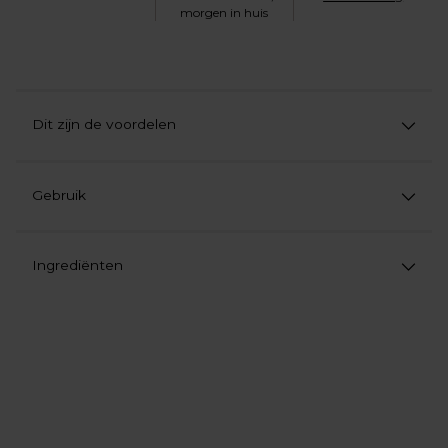
morgen in huis
Dit zijn de voordelen
Gebruik
Ingrediënten
Product
aan
uw
winkelwagen
toevoegen