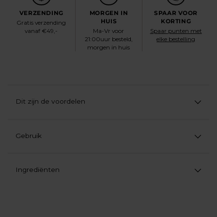
VERZENDING
MORGEN IN
SPAAR VOOR
HUIS
KORTING
Gratis verzending
vanaf €49,-
Ma-Vr voor
Spaar punten met
21:00uur besteld,
elke bestelling
morgen in huis
Dit zijn de voordelen
Gebruik
Ingrediënten
Product
aan