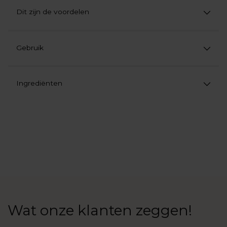
Dit zijn de voordelen
Gebruik
Ingrediënten
Product
aan
uw
winkelwagen
toevoegen
Wat onze klanten zeggen!