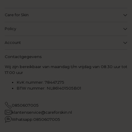
Care for Skin
Policy
Account
Contactgegevens
Wij zijn bereikbaar van maandag t/m vrijdag van 08.30 uur tot
17.00 uur
KvK nummer: 78447275
BTW nummer: NL861401505B01
0850607005
klantenservice@careforskin.nl
Whatsapp:0850607005