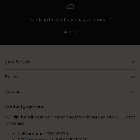
Vandaag besteld, vandaag verzonden*
Care for Skin
Policy
Account
Contactgegevens
Wij zijn bereikbaar van maandag t/m vrijdag van 08.30 uur tot
17.00 uur
KvK nummer: 78447275
BTW nummer: NL861401505B01