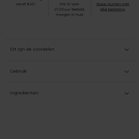
vanaf €49,-
Ma-Vr voor
Spaar punten met
21:00uur besteld,
elke bestelling
morgen in huis
Dit zijn de voordelen
Gebruik
Ingrediënten
Product
aan
uw
winkelwagen
toevoegen