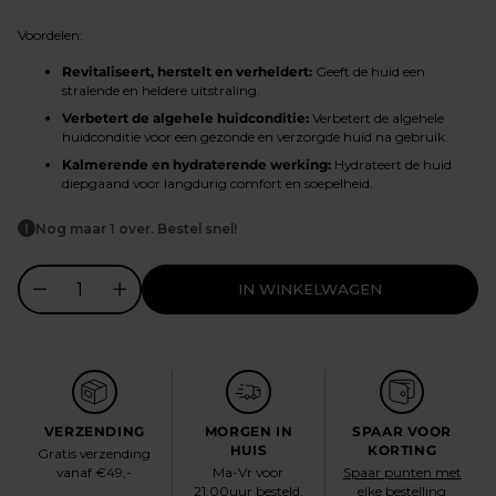
prijs
Voordelen:
Revitaliseert, herstelt en verheldert:
Geeft de huid een
stralende en heldere uitstraling.
Verbetert de algehele huidconditie:
Verbetert de algehele
huidconditie voor een gezonde en verzorgde huid na gebruik.
Kalmerende en hydraterende werking:
Hydrateert de huid
diepgaand voor langdurig comfort en soepelheid.
Nog maar 1 over. Bestel snel!
IN WINKELWAGEN
VERZENDING
MORGEN IN
SPAAR VOOR
HUIS
KORTING
Gratis verzending
vanaf €49,-
Ma-Vr voor
Spaar punten met
21:00uur besteld,
elke bestelling