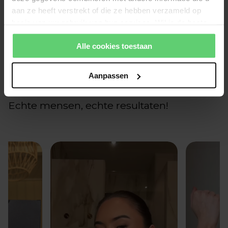
aan ze heeft verstrekt of die ze hebben verzameld op
Wees de eerste om een beoordeling te schrijven
basis van uw gebruik van hun services. Wil je de beste
website-ervaring? Kies dan voor alle cookies. Meer
Schrijf een beoordeling
Alle cookies toestaan
informatie over cookies vind je in onze Privacy Policy.
Geen items gevonden
Aanpassen
Echte mensen, echte resultaten!