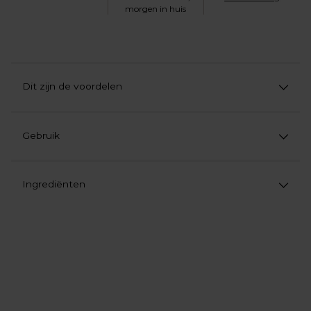
morgen in huis
Dit zijn de voordelen
Gebruik
Ingrediënten
Product
aan
uw
winkelwagen
toevoegen