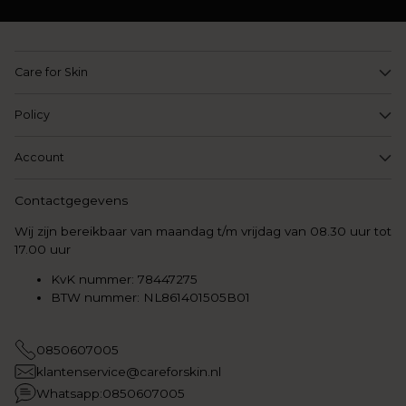
Care for Skin
Policy
Account
Contactgegevens
Wij zijn bereikbaar van maandag t/m vrijdag van 08.30 uur tot
17.00 uur
KvK nummer: 78447275
BTW nummer: NL861401505B01
0850607005
klantenservice@careforskin.nl
Whatsapp:0850607005