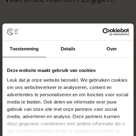
Toestemming
Details
Over
Deze website maakt gebruik van cookies
Leuk dat je onze website bezoekt. We gebruiken cookies
om ons websiteverkeer te analyseren, content en
advertenties te personaliseren en om functies voor social
media te bieden. Ook delen we informatie over jouw
gebruik van onze site met onze partners voor social
Klantbeoordelingen
media, adverteren en analyse. Deze partners kunnen
deze gegevens combineren met andere informatie die u
Wees de eerste om een beoordeling te schrijven
aan ze heeft verstrekt of die ze hebben verzameld op
Schrijf een beoordeling