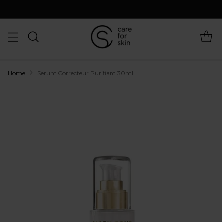
Home
Serum Correcteur Purifiant 30ml