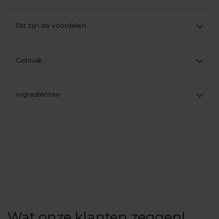
Dit zijn de voordelen
Gebruik
Ingrediënten
Product
aan
uw
winkelwagen
toevoegen
Wat onze klanten zeggen!