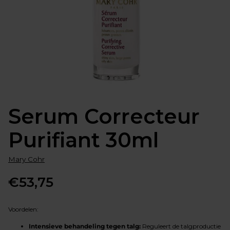
Serum Correcteur
Purifiant 30ml
Mary Cohr
€53,75
Normale
prijs
Voordelen:
Intensieve behandeling tegen talg:
Reguleert de talgproductie