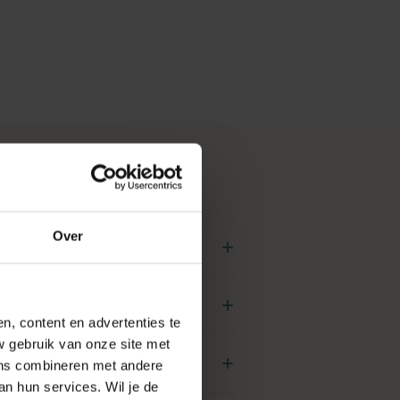
N
Over
or zachte, volle en
, content en advertenties te
w gebruik van onze site met
dagelijkse lipverzorging en
ens combineren met andere
an hun services. Wil je de