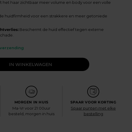
t het haar zichtbaar meer volume en body voor een volle
de huidfirmheid voor een strakkere en meer getoniede
tverlies:
Beschermt de huid effectief tegen externe
schade.
 verzending
IN WINKELWAGEN
MORGEN IN HUIS
SPAAR VOOR KORTING
Ma-Vr voor 21:00uur
Spaar punten met elke
besteld, morgen in huis
bestelling