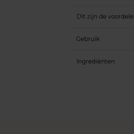
Dit zijn de voordel
Gebruik
Ingrediënten
Product
aan
uw
winkelwagen
toevoegen