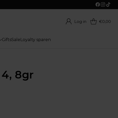
Log in
€0,00
Gifts
Sale
Loyalty sparen
 4, 8gr