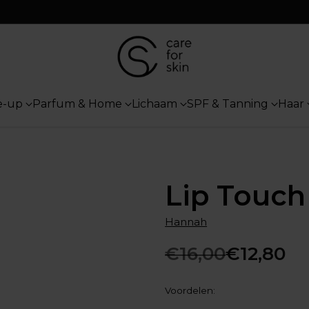
e-up
Parfum & Home
Lichaam
SPF & Tanning
Haar
Lip Touch
Hannah
€16,00
€12,80
Normale
prijs
Voordelen: