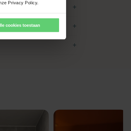
of gloss effect geven naast
nze Privacy Policy.
ft?
lippenstift. Laat het
lle cookies toestaan
snel voor comfort en
Bij regelmatig gebruik