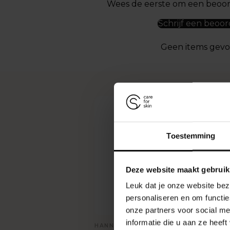
Wees de eerste om een beoord
Schrijf een beoor
Geen items gev
V
Toestemming
Waa
Hann
Deze website maakt gebruik
Hoe
gezo
Leuk dat je onze website bez
personaliseren en om functie
Bren
Gee
onze partners voor social m
s av
informatie die u aan ze heef
HANNAH