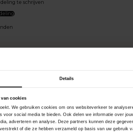
eling te schrijven
deling
onden
EELGESTELDE PRODUCTVRAGE
Details
rvoor is de Hannah Lip Touch bedoeld?
ah Lip Touch hydrateert, verzacht en beschermt de lippen vo
 van cookies
 gebruik ik Hannah Lip Touch?
nde lippen.
oekt. We gebruiken cookies om ons websiteverkeer te analyseren
s voor social media te bieden. Ook delen we informatie over jou
g aan op de lippen zo vaak als gewenst. Gebruik overdag als 
ft Hannah Lip Touch ook een lichte kleur of gloss?
edia, adverteren en analyse. Deze partners kunnen deze gegev
onds als intensieve behandeling.
t verstrekt of die ze hebben verzameld op basis van uw gebruik v