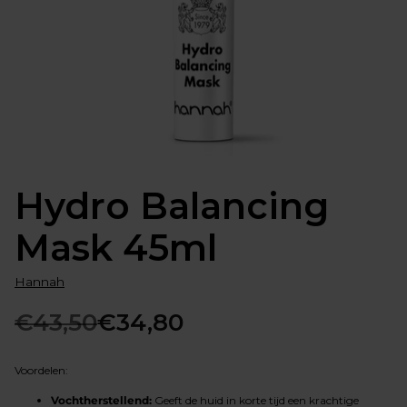
Hydro Balancing
Mask 45ml
Hannah
€43,50
€34,80
Normale
prijs
Voordelen:
Vochtherstellend:
Geeft de huid in korte tijd een krachtige