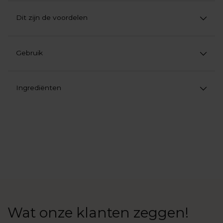
Dit zijn de voordelen
Gebruik
Ingrediënten
Product
aan
uw
winkelwagen
toevoegen
Wat onze klanten zeggen!