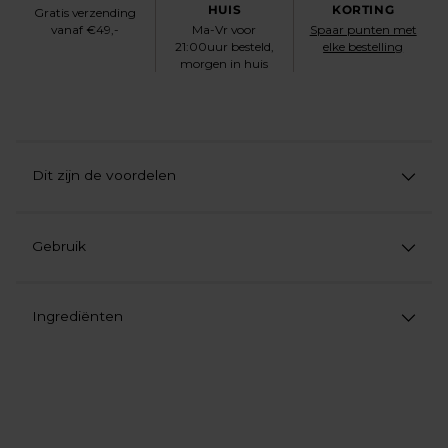
HUIS
KORTING
Gratis verzending
vanaf €49,-
Ma-Vr voor
Spaar punten met
21:00uur besteld,
elke bestelling
morgen in huis
Dit zijn de voordelen
Gebruik
Ingrediënten
Product
aan
uw
winkelwagen