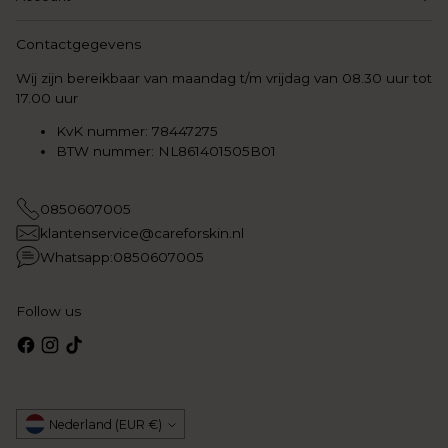
Contactgegevens
Wij zijn bereikbaar van maandag t/m vrijdag van 08.30 uur tot
17.00 uur
KvK nummer: 78447275
BTW nummer: NL861401505B01
0850607005
klantenservice@careforskin.nl
Whatsapp:0850607005
Follow us
Munteenheid
Nederland (EUR €)