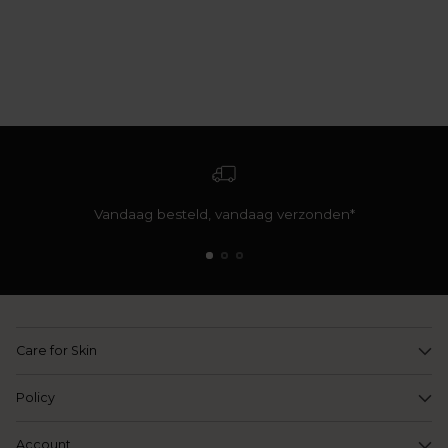
Vandaag besteld, vandaag verzonden*
Care for Skin
Policy
Account