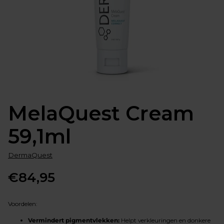
MelaQuest Cream
59,1ml
DermaQuest
€84,95
Normale
prijs
Voordelen:
Vermindert pigmentvlekken:
Helpt verkleuringen en donkere