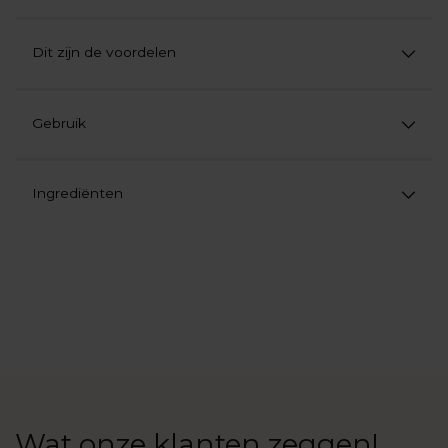
Dit zijn de voordelen
Gebruik
Ingrediënten
Product
aan
uw
winkelwagen
toevoegen
Wat onze klanten zeggen!