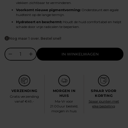
vlekken zichtbaar te verminderen.
Voorkomt nieuwe pigmentvorming:
Ondersteunt een egale
huidteint op de lange termijn.
Hydrateert en beschermt:
Houdt de huid comfortabel en helpt
schade door vrije radicalen te beperken.
Nog maar 1 over. Bestel snel!
IN WINKELWAGEN
VERZENDING
MORGEN IN
SPAAR VOOR
HUIS
KORTING
Gratis verzending
vanaf €49,-
Ma-Vr voor
Spaar punten met
21:00uur besteld,
elke bestelling
morgen in huis