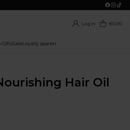
Log in
€0,00
Gifts
Sale
Loyalty sparen
Nourishing Hair Oil