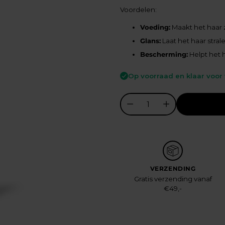
prijs
Voordelen:
Voeding:
Maakt het haar 
Glans:
Laat het haar stra
Bescherming:
Helpt het 
Op voorraad en klaar voor
VERZENDING
Gratis verzending vanaf
€49,-