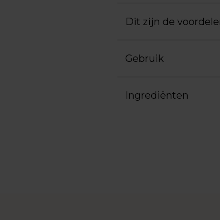
Dit zijn de voordel
Gebruik
Ingrediënten
Product
aan
uw
winkelwagen
toevoegen