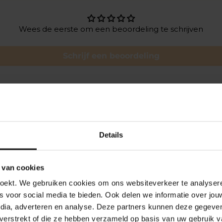
Wees de eerste om een beoordeling te schrijven
Schrijf een beoordeling
Details
EELGESTELDE PRODUCTVRAGE
 van cookies
r welk haartype is de Comfort Zone Sun Soul Nourishing
oekt. We gebruiken cookies om ons websiteverkeer te analyseren
s voor social media te bieden. Ook delen we informatie over jou
 haarolie is geschikt voor alle haartypes, met name na bloots
edia, adverteren en analyse. Deze partners kunnen deze gegev
 gebruik ik de Comfort Zone Sun Soul Nourishing Hair O
 water.
t verstrekt of die ze hebben verzameld op basis van uw gebruik v