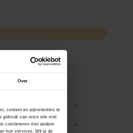
Over
N
 Hair Oil geschikt?
, content en advertenties te
w gebruik van onze site met
telling aan zon, chloor en
ens combineren met andere
il?
an hun services. Wil je de