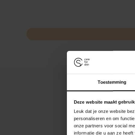
Toestemming
V
Deze website maakt gebruik
Voo
Leuk dat je onze website bez
personaliseren en om functie
Deze
onze partners voor social m
Hoe
zout
informatie die u aan ze heef