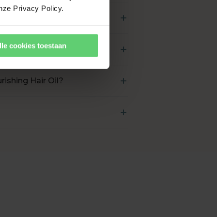
 met de focus op de
nze Privacy Policy.
 blootgesteld aan zon,
lle cookies toestaan
ishing Hair Oil?
met minder pluis.
erstellen tijdens en na