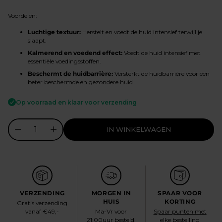
prijs
Voordelen:
Luchtige textuur:
Herstelt en voedt de huid intensief terwijl je
slaapt.
Kalmerend en voedend effect:
Voedt de huid intensief met
essentiële voedingsstoffen.
Beschermt de huidbarrière:
Versterkt de huidbarrière voor een
beter beschermde en gezondere huid.
Op voorraad en klaar voor verzending
IN WINKELWAGEN
VERZENDING
MORGEN IN
SPAAR VOOR
HUIS
KORTING
Gratis verzending
vanaf €49,-
Ma-Vr voor
Spaar punten met
21:00uur besteld,
elke bestelling