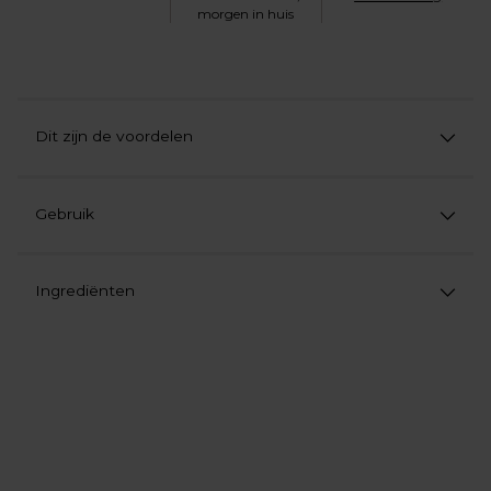
morgen in huis
Dit zijn de voordelen
Gebruik
Ingrediënten
Product
aan
uw
winkelwagen
toevoegen