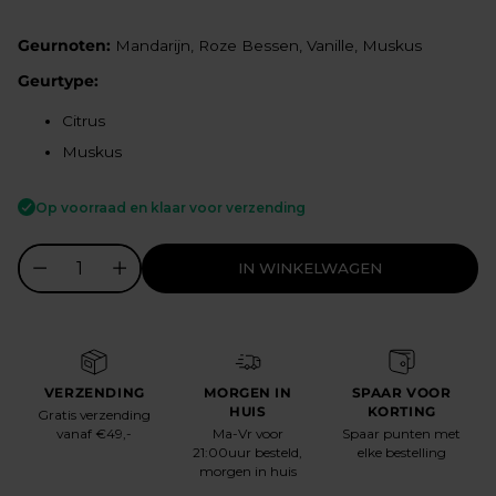
prijs
Geurnoten:
Mandarijn, Roze Bessen, Vanille, Muskus
Geurtype:
Citrus
Muskus
Op voorraad en klaar voor verzending
IN WINKELWAGEN
VERZENDING
MORGEN IN
SPAAR VOOR
HUIS
KORTING
Gratis verzending
vanaf €49,-
Ma-Vr voor
Spaar punten met
21:00uur besteld,
elke bestelling
morgen in huis