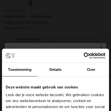
Obagi Medical
Elastiderm - Advanced
Filler Concentrate 20
ml
Normale
€114,95
€109,20
prijs
In Winkelwagen
SPIN TO WIN
Je bekijkt 5 van 5 producten
Toestemming
Details
Over
10% korting
Gratis zeep
Gratis verzending
Deze website maakt gebruik van cookies
5% korting
Echte mensen, echte resultaten!
Leuk dat je onze website bezoekt. We gebruiken cookies
om ons websiteverkeer te analyseren, content en
Gratis verzending
5% korting
advertenties te personaliseren en om functies voor social