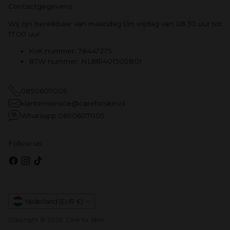
Contactgegevens
Wij zijn bereikbaar van maandag t/m vrijdag van 08.30 uur tot
17.00 uur
KvK nummer: 78447275
BTW nummer: NL861401505B01
0850607005
klantenservice@careforskin.nl
Whatsapp:0850607005
Follow us
Munteenheid
Nederland (EUR €)
Copyright © 2026,
Care for Skin