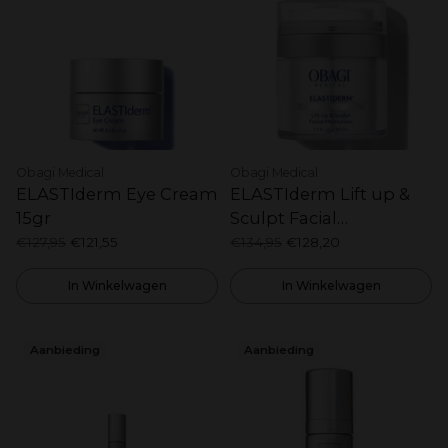
Obagi Medical
Obagi Medical
ELASTIderm Eye Cream
ELASTIderm Lift up &
15gr
Sculpt Facial
Moisturizer 50ml
Normale
Normale
€127,95
€121,55
€134,95
€128,20
prijs
prijs
In Winkelwagen
In Winkelwagen
Aanbieding
Aanbieding