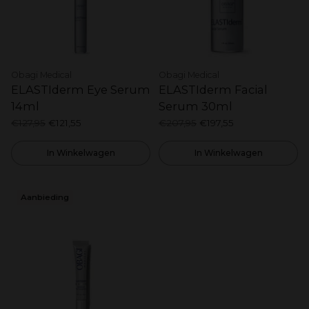
Obagi Medical
Obagi Medical
ELASTIderm Eye Serum
ELASTIderm Facial
14ml
Serum 30ml
Normale
Normale
€127,95
€121,55
€207,95
€197,55
prijs
prijs
In Winkelwagen
In Winkelwagen
Aanbieding