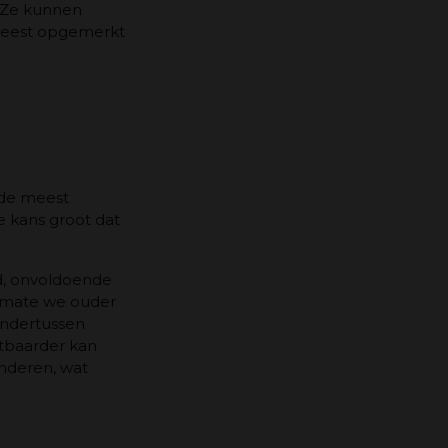
. Ze kunnen
 meest opgemerkt
 de meest
e kans groot dat
jd, onvoldoende
armate we ouder
 Ondertussen
htbaarder kan
inderen, wat