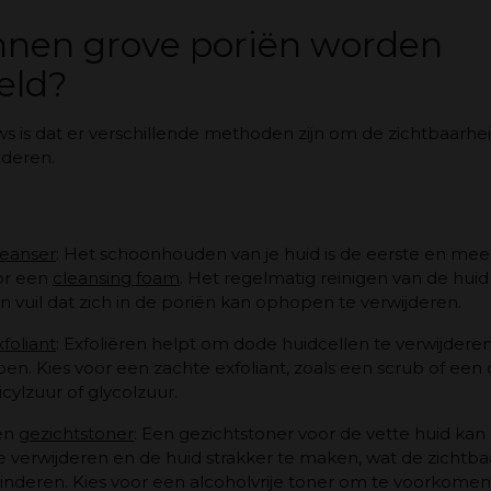
nen grove poriën worden
eld?
s is dat er verschillende methoden zijn om de zichtbaarhe
nderen.
leanser
: Het schoonhouden van je huid is de eerste en mees
oor een
cleansing foam
. Het regelmatig reinigen van de hui
en vuil dat zich in de poriën kan ophopen te verwijderen.
xfoliant
: Exfoliëren helpt om dode huidcellen te verwijderen
en. Kies voor een zachte exfoliant, zoals een scrub of ee
icylzuur of glycolzuur.
en
gezichtstoner
: Een gezichtstoner voor de vette huid ka
 te verwijderen en de huid strakker te maken, wat de zichtb
nderen. Kies voor een alcoholvrije toner om te voorkomen 