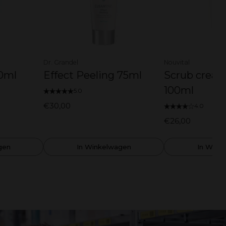
Dr. Grandel
Nouvital
00ml
Effect Peeling 75ml
Scrub cream
100ml
5.0
€30,00
4.0
€26,00
gen
In Winkelwagen
In Wink