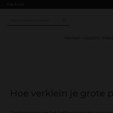
Hulp & FAQ
Een product zoeken..
Merken
Gezicht
Mak
Hoe verklein je grote 
Vandaag gaan we het hebben over iets waar ve