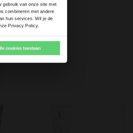
nuten waarin onze
w gebruik van onze site met
uit jouw huid te
ens combineren met andere
an hun services. Wil je de
nze Privacy Policy.
Volgende Artikel
lle cookies toestaan