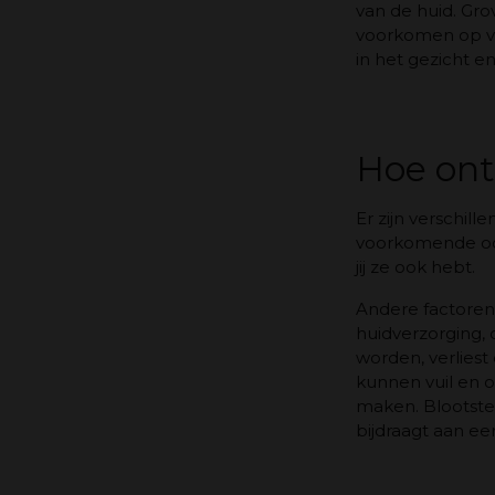
van de huid. Gro
voorkomen op ve
in het gezicht 
Hoe ont
Er zijn verschil
voorkomende oorz
jij ze ook hebt.
Andere factoren 
huidverzorging,
worden, verliest
kunnen vuil en o
maken. Blootste
bijdraagt aan ee