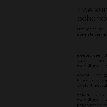
Hoe kun
behand
Het goede nieuw
poriën te vermi
♣
Gebruik een
c
stap, kies hierv
overtollige olie 
♣
Gebruik een
e
kunnen verstopp
exfoliant met sal
♣
Gebruik van e
overtollige olie
poriën kan vermi