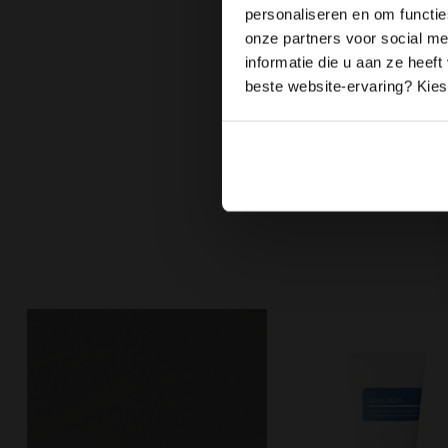
Skin
huidspeciali
personaliseren en om functie
specialisten je 
onze partners voor social m
halen.
informatie die u aan ze heef
Via de pagina
sk
beste website-ervaring? Kies 
Vorige Artikel