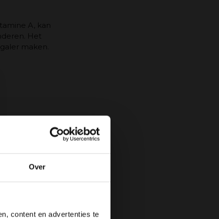
itamine A, kan
nderen. Het
egaler maken.
 van grote
in
, we helpen en
Over
e
Care for
, content en advertenties te