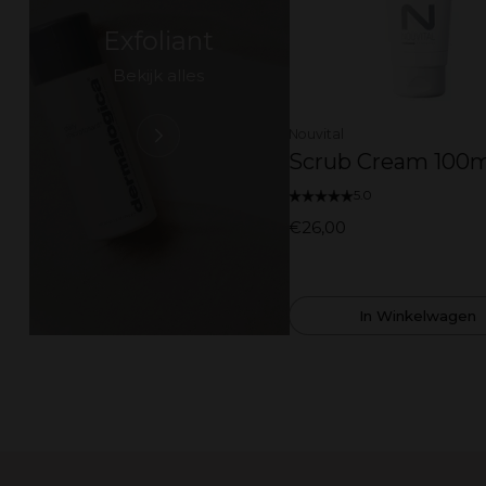
Exfoliant
Bekijk alles
Nouvital
Scrub Cream 100m
5.0
€26,00
In Winkelwagen