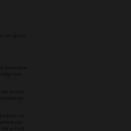
id van grove
t essentiële
d helpt om
 die poriën
n chemische
n helpen om
aarheid van
dat je huid