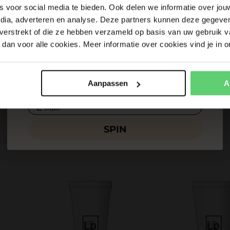
10% korting
Gratis zeep
sten. Dit is een live (online) face to face consult van 15 mi
s voor social media te bieden. Ook delen we informatie over jou
huid bekijken en jou een goed advies geven om zo het beste 
edia, adverteren en analyse. Deze partners kunnen deze gegev
t verstrekt of die ze hebben verzameld op basis van uw gebruik v
incare advies
kun je dit consult boeken.
dan voor alle cookies. Meer informatie over cookies vind je in o
Vul je e-mailadres in, draai en win! Je prijs is direct te
Terug Naar Blog Over Huidverzorging
Aanpassen
A
verzilveren.
Email
Aanbevolen producten
SPIN