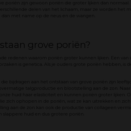
ve poriën zijn gewoon poriën die groter lijken dan normaal
rschillende delen van het lichaam, maar ze worden het
en dan met name op de neus en de wangen.
staan grove poriën?
lende redenen waarom poriën groter kunnen lijken. Een van
aken is genetica. Als je ouders grote poriën hebben, is d
die bijdragen aan het ontstaan van grove poriën zijn leefti
 overmatige talgproductie en blootstelling aan de zon. Na
 onze huid haar elasticiteit en kunnen poriën groter lijken.
lie zich ophopen in de poriën, wat ze kan uitrekken en zic
lling aan de zon kan ook de productie van collageen verm
n slappere huid en dus grotere poriën.