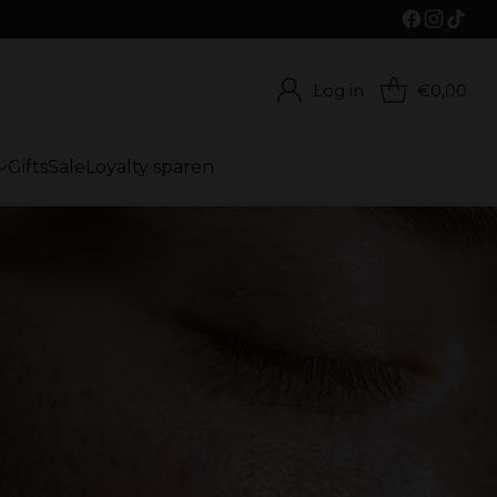
Log in
€0,00
Gifts
Sale
Loyalty sparen