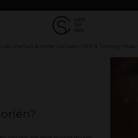
e-up
Parfum & Home
Lichaam
SPF & Tanning
Haar
poriën?
len van ons wel eens mee te maken