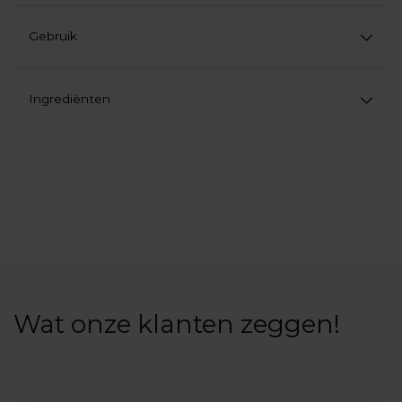
Gebruik
Ingrediënten
Product
aan
uw
winkelwagen
toevoegen
Wat onze klanten zeggen!