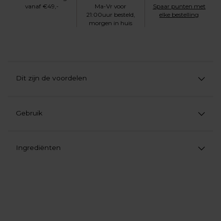
vanaf €49,-
Ma-Vr voor
Spaar punten met
21:00uur besteld,
elke bestelling
morgen in huis
Dit zijn de voordelen
Gebruik
Ingrediënten
Product
aan
uw
winkelwagen
toevoegen