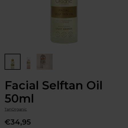
Facial Selftan Oil
50ml
TanOrganic
€34,95
Normale