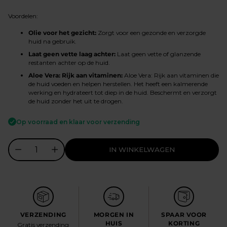
prijs
Voordelen:
Olie voor het gezicht:
Zorgt voor een gezonde en verzorgde
huid na gebruik.
Laat geen vette laag achter:
Laat geen vette of glanzende
restanten achter op de huid.
Aloe Vera: Rijk aan vitaminen:
Aloe Vera: Rijk aan vitaminen die
de huid voeden en helpen herstellen. Het heeft een kalmerende
werking en hydrateert tot diep in de huid. Beschermt en verzorgt
de huid zonder het uit te drogen.
Op voorraad en klaar voor verzending
IN WINKELWAGEN
VERZENDING
MORGEN IN
SPAAR VOOR
HUIS
KORTING
Gratis verzending