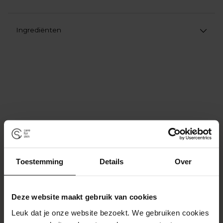
Ingrediënten
Product
aan
uw
winkelwagen
toevoegen
Wat onze klanten zeggen!
Toestemming
Details
Over
Deze website maakt gebruik van cookies
Leuk dat je onze website bezoekt. We gebruiken cookies