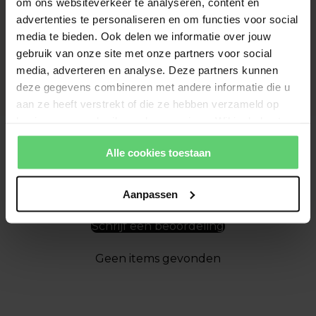
om ons websiteverkeer te analyseren, content en
advertenties te personaliseren en om functies voor social
media te bieden. Ook delen we informatie over jouw
gebruik van onze site met onze partners voor social
media, adverteren en analyse. Deze partners kunnen
deze gegevens combineren met andere informatie die u
aan ze heeft verstrekt of die ze hebben verzameld op
basis van uw gebruik van hun services. Wil je de beste
website-ervaring? Kies dan voor alle cookies. Meer
Alle cookies toestaan
informatie over cookies vind je in onze Privacy Policy.
Klantbeoordelingen
Aanpassen
Wees de eerste om een beoordeling te schrijven
Schrijf een beoordeling
Geen items gevonden