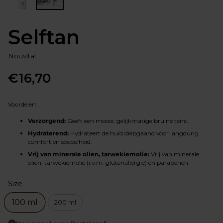
Selftan
Nouvital
€16,70
Normale
prijs
Voordelen:
Verzorgend:
Geeft een mooie, gelijkmatige bruine teint.
Hydraterend:
Hydrateert de huid diepgaand voor langdurig
comfort en soepelheid.
Vrij van minerale olien, tarwekiemolie:
Vrij van minerale
olien, tarwekiemolie (i.v.m. glutenallergie) en parabenen.
Size
Size
100 ml
200 ml