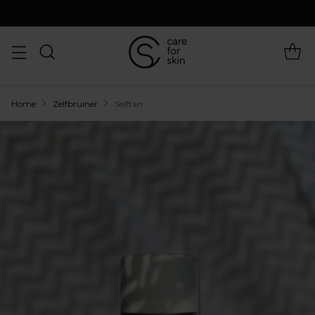
Home
Zelfbruiner
Selftan