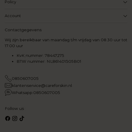
Policy
Account
Contactgegevens
Wij zijn bereikbaar van maandag t/m vrijdag van 08.30 uur tot
17.00 uur
KvK nummer: 78447275
BTW nummer: NL861401505B01
0850607005
klantenservice@careforskin.nl
Whatsapp:0850607005
Follow us