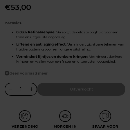
€53,00
Normale
prijs
Voordelen:
0.03% Retinaldehyde:
Verzorgt de delicate ooghuid voor een
frisse en uitgeruste oogopslag.
Liftend en anti aging effect:
Vermindert zichtbare tekenen van
huidveroudering voor een jongere uitstraling.
Vermindert lijntjes en donkere kringen:
Vermindert donkere
kringen en wallen voor een frisser en uitgerusten ooggebied.
Geen voorraad meer
Uitverkocht
VERZENDING
MORGEN IN
SPAAR VOOR