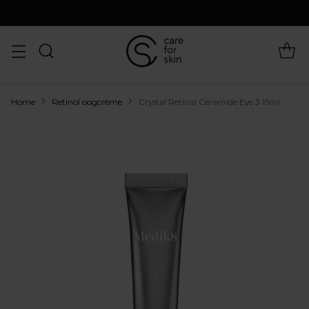
Home
Retinol oogcrème
Crystal Retinal Ceramide Eye 3 15ml