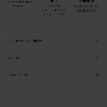
HUIS
KORTING
Gratis verzending
vanaf €49,-
Ma-Vr voor
Spaar punten met
21:00uur besteld,
elke bestelling
morgen in huis
Dit zijn de voordelen
Gebruik
Ingrediënten
Product
aan
uw
winkelwagen