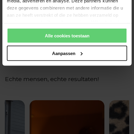
media, adverteren en analyse. Deze partners kunnen
deze gegevens combineren met andere informatie die u
Klantbeoordelingen
aan ze heeft verstrekt of die ze hebben verzameld op
basis van uw gebruik van hun services. Wil je de beste
Wees de eerste om een beoordeling te schrijven
website-ervaring? Kies dan voor alle cookies. Meer
Alle cookies toestaan
informatie over cookies vind je in onze Privacy Policy.
Schrijf een beoordeling
Geen items gevonden
Aanpassen
Echte mensen, echte resultaten!