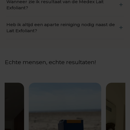
een krachtige antioxidant is die bescherming biedt
Wanneer zie ik resultaat van de Medex Lait
reiniging bevat milde scrubdeeltjes die de huid
tegen vrije radicalen.
Exfoliant?
effectief reinigen en dode huidcellen verwijderen.
Een zachte en soepele huid die niet uitdroogt na
Heb ik altijd een aparte reiniging nodig naast de
gebruik.
Lait Exfoliant?
Nee, heb je een hele dikke huid? Dan hoef je geen
extra reiniging te gebruiken.
Echte mensen, echte resultaten!