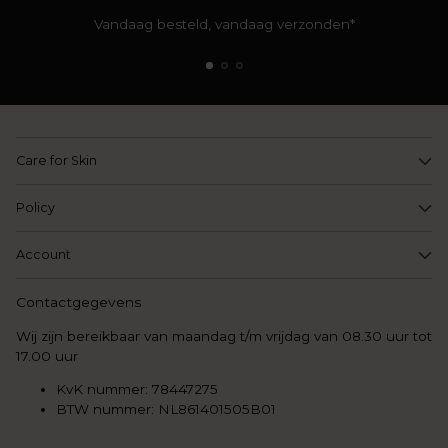
Vandaag besteld, vandaag verzonden*
Care for Skin
Policy
Account
Contactgegevens
Wij zijn bereikbaar van maandag t/m vrijdag van 08.30 uur tot
17.00 uur
KvK nummer: 78447275
BTW nummer: NL861401505B01