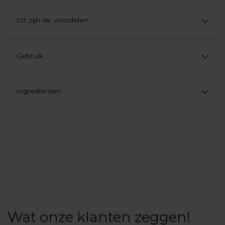
Dit zijn de voordelen
Gebruik
Ingrediënten
Product
aan
uw
winkelwagen
toevoegen
Wat onze klanten zeggen!