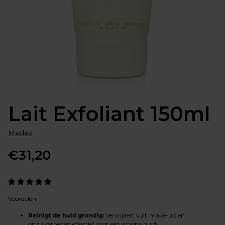
Lait Exfoliant 150ml
Medex
€31,20
Normale
prijs
Voordelen:
Reinigt de huid grondig:
Verwijdert vuil, make-up en
onzuiverheden effectief voor een schone huid.