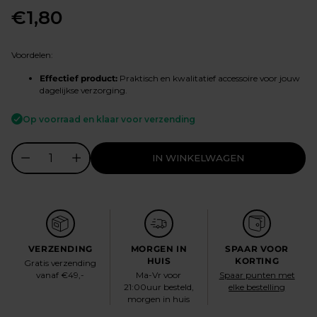
€1,80
Normale
prijs
Voordelen:
Effectief product:
Praktisch en kwalitatief accessoire voor jouw
dagelijkse verzorging.
Op voorraad en klaar voor verzending
IN WINKELWAGEN
VERZENDING
MORGEN IN
SPAAR VOOR
HUIS
KORTING
Gratis verzending
vanaf €49,-
Ma-Vr voor
Spaar punten met
21:00uur besteld,
elke bestelling
morgen in huis