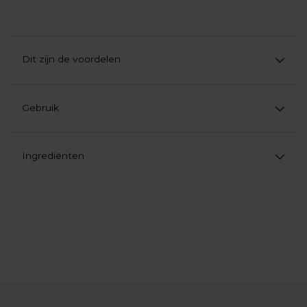
Dit zijn de voordelen
Gebruik
Ingrediënten
Product
aan
uw
winkelwagen
toevoegen