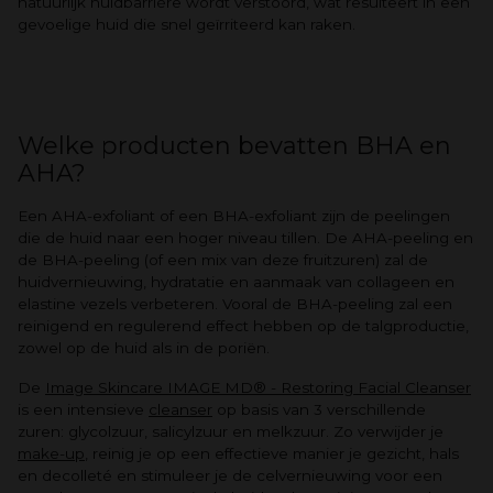
natuurlijk huidbarrière wordt verstoord, wat resulteert in een
gevoelige huid die snel geïrriteerd kan raken.
Welke producten bevatten BHA en
AHA?
Een AHA-exfoliant of een BHA-exfoliant zijn de peelingen
die de huid naar een hoger niveau tillen. De AHA-peeling en
de BHA-peeling (of een mix van deze fruitzuren) zal de
huidvernieuwing, hydratatie en aanmaak van collageen en
elastine vezels verbeteren. Vooral de BHA-peeling zal een
reinigend en regulerend effect hebben op de talgproductie,
zowel op de huid als in de poriën.
De
Image Skincare IMAGE MD® - Restoring Facial Cleanser
is een intensieve
cleanser
op basis van 3 verschillende
zuren: glycolzuur, salicylzuur en melkzuur. Zo verwijder je
make-up
, reinig je op een effectieve manier je gezicht, hals
en decolleté en stimuleer je de celvernieuwing voor een