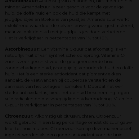
Amandelzuur:
Afkomstig van amandelen, niet meer en niet
minder. Amandelzuur is zeer geschikt voor de gevoelige
huid, de doffe huid en ook de huid die kampt met
jeugdpuistjes en littekens van puistjes. Amandelzuur werkt
exfoliërend waardoor de celvernieuwing wordt gestimuleerd,
maar zal ook de huid met jeugdpuistjes doen verbeteren.
Het is verkrijgbaar in percentages van 1% tot 10%.
Ascorbinezuur:
Een vitamine C-zuur dat afkomstig is van
natuurlijk fruit of van synthetische oorsprong. Vitamine C-
zuur is zeer geschikt voor de gepigmenteerde huid,
zonbeschadigde huid, (vroegtijdig) verouderde huid en doffe
huid. Het is een sterke antioxidant dat pigmentvlekken
aanpakt, de vaatwanden bij couperose versterkt en de
aanmaak van het collageen stimuleert. Doordat het een
sterke antioxidant is, biedt het de huid bescherming tegen
vrije radicalen en dus vroegtijdige huidveroudering. Vitamine
C-zuur is verkrijgbaar in percentages van 1% tot 30%.
Citroenzuur:
Afkomstig uit citrusvruchten. Citroenzuur
wordt gebruikt in een laag percentage omdat dit zuur gauw
leidt tot huidirritaties. Citroenzuur kan op deze manier actief
ingezet worden als een goede antioxidant voor de huid.