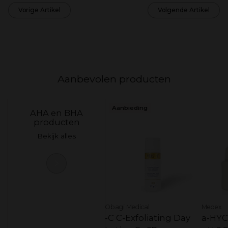
Vorige Artikel
Volgende Artikel
Terug Naar Blog Over Huidverzorging
Aanbevolen producten
Aanbieding
AHA en BHA
producten
Bekijk alles
Obagi Medical
Medex
-C C-Exfoliating Day
a-HYCI