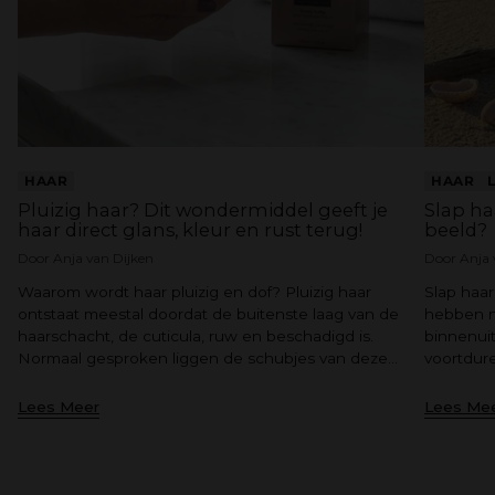
HAAR
HAAR
Pluizig haar? Dit wondermiddel geeft je
Slap ha
haar direct glans, kleur en rust terug!
beeld?
Door Anja van Dijken
Door Anja 
Waarom wordt haar pluizig en dof? Pluizig haar
Slap haar
ontstaat meestal doordat de buitenste laag van de
hebben n
haarschacht, de cuticula, ruw en beschadigd is.
binnenuit
Normaal gesproken liggen de schubjes van deze...
voortdure
Lees Meer
Lees Me