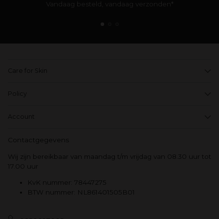
Vandaag besteld, vandaag verzonden*
Care for Skin
Policy
Account
Contactgegevens
Wij zijn bereikbaar van maandag t/m vrijdag van 08.30 uur tot
17.00 uur
KvK nummer: 78447275
BTW nummer: NL861401505B01