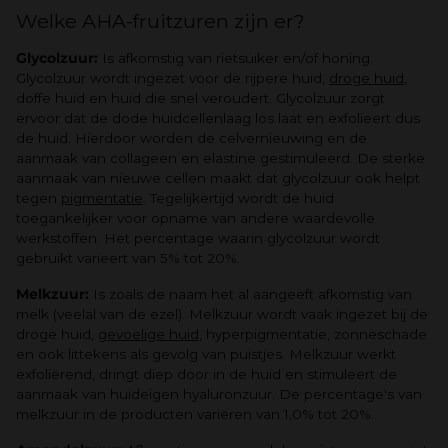
Welke AHA-fruitzuren zijn er?
Glycolzuur:
Is afkomstig van rietsuiker en/of honing.
Glycolzuur wordt ingezet voor de rijpere huid,
droge huid
,
doffe huid en huid die snel veroudert. Glycolzuur zorgt
ervoor dat de dode huidcellenlaag los laat en exfolieert dus
de huid. Hierdoor worden de celvernieuwing en de
aanmaak van collageen en elastine gestimuleerd. De sterke
aanmaak van nieuwe cellen maakt dat glycolzuur ook helpt
tegen
pigmentatie
. Tegelijkertijd wordt de huid
toegankelijker voor opname van andere waardevolle
werkstoffen. Het percentage waarin glycolzuur wordt
gebruikt varieert van 5% tot 20%.
Melkzuur:
Is zoals de naam het al aangeeft afkomstig van
melk (veelal van de ezel). Melkzuur wordt vaak ingezet bij de
droge huid,
gevoelige huid
, hyperpigmentatie, zonneschade
en ook littekens als gevolg van puistjes. Melkzuur werkt
exfoliërend, dringt diep door in de huid en stimuleert de
aanmaak van huideigen hyaluronzuur. De percentage's van
melkzuur in de producten variëren van 1,0% tot 20%.