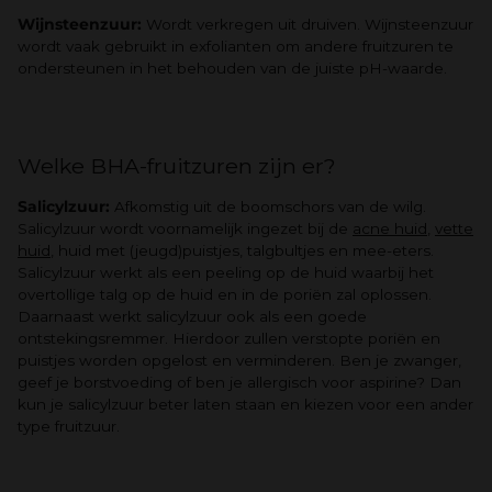
Wijnsteenzuur:
Wordt verkregen uit druiven. Wijnsteenzuur
wordt vaak gebruikt in exfolianten om andere fruitzuren te
ondersteunen in het behouden van de juiste pH-waarde.
Welke BHA-fruitzuren zijn er?
Salicylzuur:
Afkomstig uit de boomschors van de wilg.
Salicylzuur wordt voornamelijk ingezet bij de
acne huid
,
vette
huid
, huid met (jeugd)puistjes, talgbultjes en mee-eters.
Salicylzuur werkt als een peeling op de huid waarbij het
overtollige talg op de huid en in de poriën zal oplossen.
Daarnaast werkt salicylzuur ook als een goede
ontstekingsremmer. Hierdoor zullen verstopte poriën en
puistjes worden opgelost en verminderen. Ben je zwanger,
geef je borstvoeding of ben je allergisch voor aspirine? Dan
kun je salicylzuur beter laten staan en kiezen voor een ander
type fruitzuur.